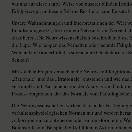
wir uns auf diese sanfte Weise von unserer blinden Irratio
Erfolgsrezept, in diesem Fall die Re­si­lienz, zum Einsat
Unsere Wahrnehmungen und Interpretationen der Welt we
Impulse umgesetzt, die in einem Netzwerk von Nervenba
zirkulieren. Die Neurowissenschaften beschreiben diese
die Lupe: Wie hängen das Verhalten oder mentale Fähi
Welche Funk­tion erfüllt das sogenannte Glückshormon Se
denken?
Mit solchen Fragen versuchen die Neuro- und Kognitions
„Rationale“ und das „Irrationale“ entstehen und wie das
verknüpft sind. Ausgehend von der Analyse von Funktion
Prozess eingrenzen, der das Normale vom Pathologischen 
Die Neurowissenschaften wirken also an der Festlegung 
verhaltensphysiologischen Normen mit und werden her
zu korrigieren, zu optimieren oder zu transformieren. We
Botenstoffe zum Beispiel bei Gefühlen in Aktion treten, 