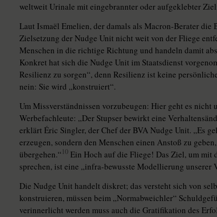
weltweit Urinale mit eingebrannter oder aufgeklebter Ziel
Laut Ismaël Emelien, der damals als Macron-Berater die B
Zielsetzung der Nudge Unit nicht weit von der Fliege entf
Menschen in die richtige Richtung und handeln damit abs
Konkret hat sich die Nudge Unit im Staatsdienst vorgeno
Resilienz zu sorgen“, denn Resilienz ist keine persönlic
nein: Sie wird „konstruiert“.
Um Missverständnissen vorzubeugen: Hier geht es nicht u
Werbefachleute: „Der Stupser bewirkt eine Verhaltensänd
erklärt Éric Singler, der Chef der BVA Nudge Unit. „Es ge
erzeugen, sondern den Menschen einen Anstoß zu geben, 
10
übergehen.“
Ein Hoch auf die Fliege! Das Ziel, um mit 
sprechen, ist eine „infra-bewusste Modellierung unserer 
Die Nudge Unit handelt diskret; das versteht sich von sel
konstruieren, müssen beim „Normabweichler“ Schuldgefüh
verinnerlicht werden muss auch die Gratifikation des Erfo