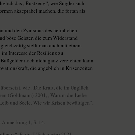
diglich das „Rüstzeug“, wie Singler sich
ormen akzeptabel machen, die fortan als
ion und den Zynismus des heimlichen
nd böse Geister, die zum Widerstand
gleichzeitig stellt man auch mit einem
m Interesse der Resi­lienz zu
 Bußgelder noch nicht ganz verzichten kann
vationskraft, die angeblich in Krisenzeiten
bersetzt, wie „Die Kraft, die im Unglück
nchen (Goldmann) 2001, „Warum die Liebe
Leib und Seele. Wie wir Krisen bewältigen“,
e Anmerkung 1, S. 14.
ailleurs“, Paris (L’Échappée) 2021.