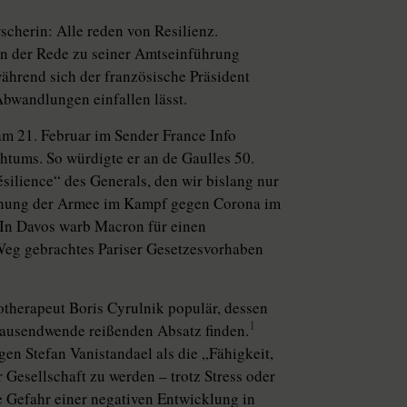
cherin: Alle reden von Resilienz.
 In der Rede zu seiner Amtseinführung
ährend sich der französische Präsident
bwandlungen einfallen lässt.
m 21. Februar im Sender France Info
chtums. So würdigte er an de Gaulles 50.
silience“ des Generals, den wir bislang nur
achung der Armee im Kampf gegen Corona im
 In Davos warb Macron für einen
 Weg gebrachtes Pariser Gesetzesvorhaben
otherapeut Boris Cyrulnik populär, dessen
1
rtausendwende reißenden Absatz finden.
gen Stefan Vanistandael als die „Fähigkeit,
r Gesellschaft zu werden – trotz Stress oder
 Gefahr einer negativen Entwicklung in