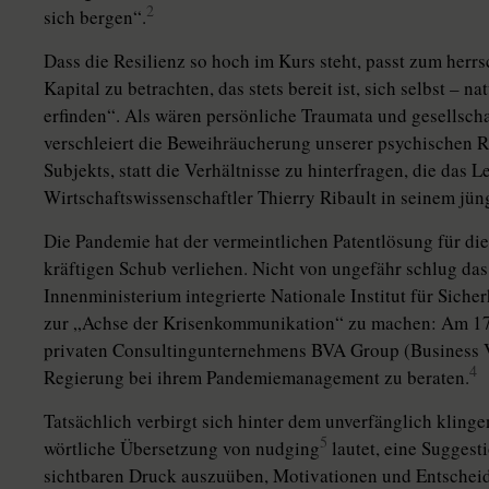
2
sich bergen“.
Dass die Resilienz so hoch im Kurs steht, passt zum herr
Kapital zu betrachten, das stets bereit ist, sich selbst – 
erfinden“. Als wären persönliche Traumata und gesellscha
verschleiert die Beweihräucherung unserer psychischen
Subjekts, statt die Verhältnisse zu hinterfragen, die das L
Wirtschaftswissenschaftler Thierry Ribault in seinem jün
Die Pandemie hat der vermeintlichen Patentlösung für di
kräftigen Schub verliehen. Nicht von ungefähr schlug das 
Innenministerium in­te­grier­te Nationale Institut für Sich
zur „Achse der Krisenkommunikation“ zu machen: Am 17
privaten Consultingunternehmens BVA Group (Business Va
4
Regierung bei ihrem Pandemiemanagement zu be­raten.
Tatsächlich verbirgt sich hinter dem unverfänglich kling
5
wörtliche Übersetzung von nudging
lautet, eine Suggesti
sichtbaren Druck auszuüben, Motivationen und Entscheid