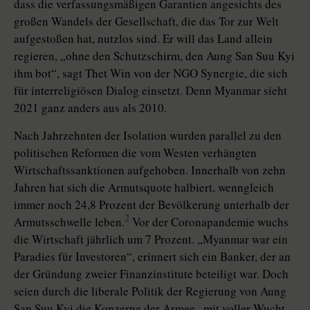
dass die verfassungsmäßigen Garantien angesichts des
großen Wandels der Gesellschaft, die das Tor zur Welt
aufgestoßen hat, nutzlos sind. Er will das Land allein
regieren, „ohne den Schutzschirm, den Aung San Suu Kyi
ihm bot“, sagt Thet Win von der NGO Synergie, die sich
für interreligiösen Dialog einsetzt. Denn Myanmar sieht
2021 ganz anders aus als 2010.
Nach Jahrzehnten der Isolation wurden parallel zu den
politischen Reformen die vom Westen verhängten
Wirtschaftssanktionen aufgehoben. Innerhalb von zehn
Jahren hat sich die Armutsquote halbiert, wenngleich
immer noch 24,8 Prozent der Bevölkerung unterhalb der
2
Armutsschwelle leben.
Vor der Coronapandemie wuchs
die Wirtschaft jährlich um 7 Prozent. „Myanmar war ein
Paradies für Investoren“, erinnert sich ein Banker, der an
der Gründung zweier Finanzinstitute beteiligt war. Doch
seien durch die liberale Politik der Regierung von Aung
San Suu Kyi die Konzerne der Armee „mit voller Wucht