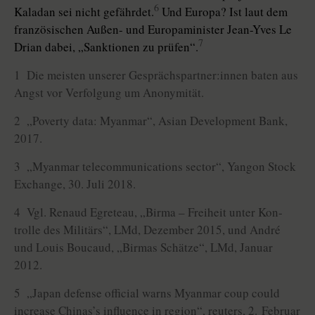
6
Kaladan sei nicht gefährdet.
Und Europa? Ist laut dem
französischen Außen- und Europaminister Jean-Yves Le
7
Drian dabei, „Sanktionen zu prüfen“.
1 Die meisten unserer Ge­sprächs­part­ne­r:in­nen baten aus
Angst vor Verfolgung um Anonymität.
2 „Poverty data: Myanmar“, Asian Development Bank,
2017.
3 „Myanmar telecommunications sector“, Yangon Stock
Exchange, 30. Juli 2018.
4 Vgl. Renaud Egreteau, „Birma – Freiheit unter Kon­
trolle des Militärs“, LMd, Dezember 2015, und André
und Louis Boucaud, „Birmas Schätze“, LMd, Januar
2012.
5 „Japan defense official warns Myanmar coup could
increase Chinas’s influence in region“, reuters, 2. Februar