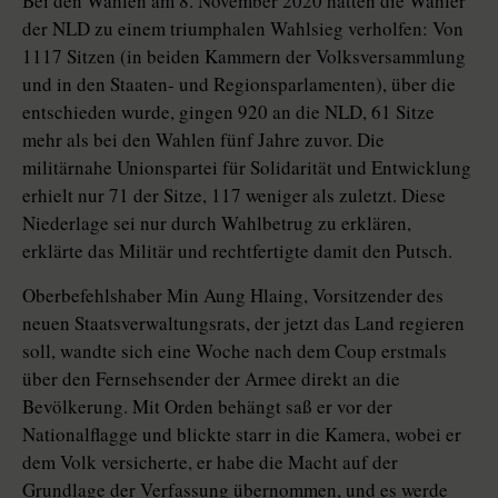
Bei den Wahlen am 8. November 2020 hatten die Wähler
der NLD zu einem triumphalen Wahlsieg verholfen: Von
1117 Sitzen (in beiden Kammern der Volksversammlung
und in den Staaten- und Regionsparlamenten), über die
entschieden wurde, gingen 920 an die NLD, 61 Sitze
mehr als bei den Wahlen fünf Jahre zuvor. Die
militärnahe Unionspartei für Solidarität und Entwicklung
erhielt nur 71 der Sitze, 117 weniger als zuletzt. Diese
Niederlage sei nur durch Wahlbetrug zu erklären,
erklärte das Militär und rechtfertigte damit den Putsch.
Oberbefehlshaber Min Aung ­Hlaing, Vorsitzender des
neuen Staatsverwaltungsrats, der jetzt das Land regieren
soll, wandte sich eine Woche nach dem Coup erstmals
über den Fernsehsender der Armee direkt an die
Bevölkerung. Mit Orden behängt saß er vor der
Nationalflagge und blickte starr in die Kamera, wobei er
dem Volk versicherte, er habe die Macht auf der
Grundlage der Verfassung übernommen, und es werde