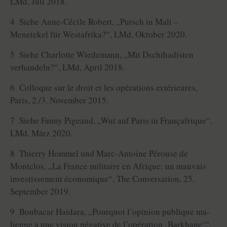
LMd, Juli 2018.
4 Siehe Anne-Cécile Robert, „Putsch in Mali –
Menetekel für Westafrika?“, LMd, Oktober 2020.
5 Siehe Charlotte Wiedemann, „Mit Dschihadisten
verhandeln?“, LMd, April 2018.
6 Colloque sur le droit et les opérations extérieures,
Paris, 2./3. November 2015.
7 Siehe Fanny Pigeaud, „Wut auf Paris in Françafrique“,
LMd, März 2020.
8 Thierry Hommel und Marc-Antoine Pérouse de
Montclos, „La France militaire en Afrique: un mauvais
investissement économique“, The Conversation, 25.
September 2019.
9 Boubacar Haidara, „Pourquoi l’opinion publique ma­
lienne a une vision négative de l’opération ‚Barkhane‘“,