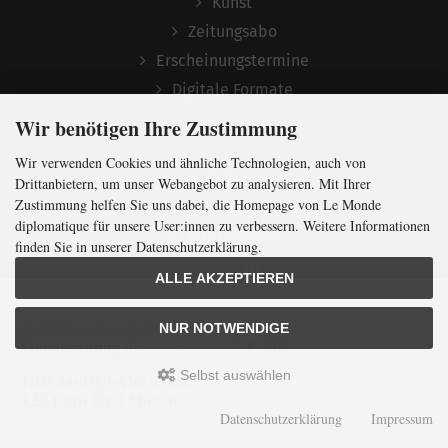
Kunst
Zeitungsabo
Erscheinungstermine
Digitale Formate
Wir benötigen Ihre Zustimmung
Wir verwenden Cookies und ähnliche Technologien, auch von
Abo
Drittanbietern, um unser Webangebot zu analysieren. Mit Ihrer
Zustimmung helfen Sie uns dabei, die Homepage von Le Monde
Zeitungsabo
diplomatique für unsere User:innen zu verbessern. Weitere Informationen
Editionsabo
finden Sie in unserer Datenschutzerklärung.
Aboservice
ALLE AKZEPTIEREN
Download für AbonnentInnen
In Kürze klug
mit der weltweit
größten
NUR NOTWENDIGE
Monatszeitung
für
internationale
Politik
Shop
Selbst auswählen
Jetzt das Digi-Abo testen:
4,50 Euro für 3 Monate
Atlas
Datenschutzerklärung
Impressum
Edition