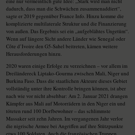
eine nur vermeintlich gute Idee: „Stark wird man nicht
dadurch, dass man die Schwächen zusammenaddiert“,
sagte er 2019 gegenüber France Info. Hinzu komme die
komplizierte multilaterale Struktur und die Finanzierung
von außen. Das Ergebnis sei ein „aufgeblähtes Ungetüm“.
Wenn auf längere Sicht andere Länder wie Senegal oder
Côte d’Ivoire den G5-Sahel beitreten, kämen weitere
Herausforderungen hinzu.
2020 waren einige Erfolge zu verzeichnen – vor allem im
Dreiländereck Liptako-Gourma zwischen Mali, Niger und
Burkina Faso. Dass die staatlichen Akteure dieses Gebiet
vollständig unter ihre Kontrolle bringen können, ist aber
nach wie vor nicht absehbar: Am 2. Januar 2021 drangen
Kämpfer aus Mali auf Motorrädern in den Niger ein und
töteten rund 100 Dorfbewohner – das schlimmste
Massaker seit zehn Jahren. Im vergangenen Jahr verlor
die nigrische Armee bei Angriffen auf ihre Stützpunkte
etwa 100 Soldaten. Auch die französischen Truppen