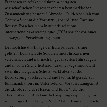
Franzosen in Afrika und ihren wichtigsten
wirtschaftlichen Interessensphären kein wirklicher
8
Zusammenhang besteht.
Ahmedou Ould-Abdallah vom
Centre 4S nennt die Vorwürfe „absurd“ und Caroline
Roussy, Forscherin am Institut de relations
internationales et stratégiques (IRIS) spricht von einer
„abwegigen Verschwörungstheorie“.
Dennoch hat das Image der französischen Armee
gelitten: Dass sich die Soldaten meist in Kasernen
verschanzen und nur noch in gepanzerten Fahrzeugen
und in voller Sicherheitsmontur unterwegs sind, dient
zwar ihrem eigenen Schutz, wirkt aber auf die
Bevölkerung abschreckend und lädt nicht gerade zur
Kommunikation ein. Unter solchen Voraussetzungen ist
die „Eroberung der Herzen und Köpfe“, die die
Theoretiker der Aufstandsbekämpfung empfehlen, ein
schwieriges Unterfangen. Viele Malier könnten einfach
nicht glauben, „dass die Bar­khane-Truppen und die