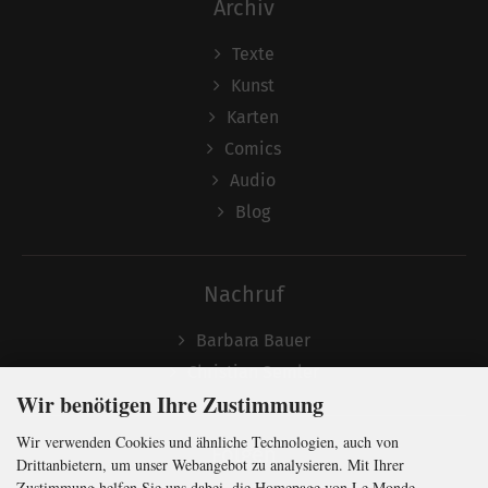
Archiv
Texte
Kunst
Karten
Comics
Audio
Blog
Nachruf
Barbara Bauer
Christian Semler
Wir benötigen Ihre Zustimmung
Wir verwenden Cookies und ähnliche Technologien, auch von
Folgen
Drittanbietern, um unser Webangebot zu analysieren. Mit Ihrer
Zustimmung helfen Sie uns dabei, die Homepage von Le Monde