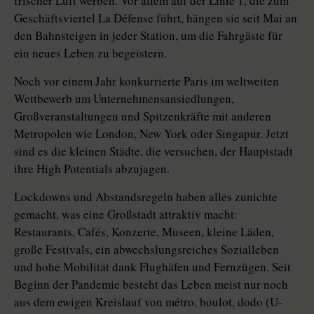
frischer Luft werben. Vor allem auf der Linie 1, die zum
Geschäftsviertel La Défense führt, hängen sie seit Mai an
den Bahnsteigen in jeder Sta­tion, um die Fahrgäste für
ein neues Leben zu begeistern.
Noch vor einem Jahr konkurrierte Paris im weltweiten
Wettbewerb um Unternehmensansiedlungen,
Großveranstaltungen und Spitzenkräfte mit anderen
Metropolen wie London, New York oder Singapur. Jetzt
sind es die kleinen Städte, die versuchen, der Hauptstadt
ihre High Potentials abzujagen.
Lockdowns und Abstandsregeln haben alles zunichte
gemacht, was eine Großstadt attraktiv macht:
Restaurants, Cafés, Konzerte, Museen, kleine Läden,
große Festivals, ein abwechslungsreiches Sozialleben
und hohe Mobilität dank Flughäfen und Fernzügen. Seit
Beginn der Pandemie besteht das Leben meist nur noch
aus dem ewigen Kreislauf von métro, boulot, dodo (U-