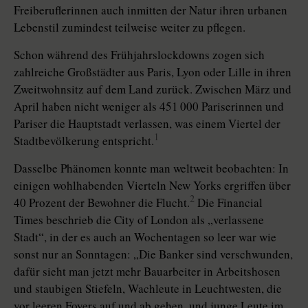
Freiberuflerinnen auch inmitten der Natur ihren urbanen
Lebenstil zumindest teilweise weiter zu pflegen.
Schon während des Frühjahrslockdowns zogen sich
zahlreiche Großstädter aus Paris, Lyon oder Lille in ihren
Zweitwohnsitz auf dem Land zurück. Zwischen März und
April haben nicht weniger als 451 000 Pariserinnen und
Pariser die Hauptstadt verlassen, was einem Viertel der
1
Stadtbevölkerung entspricht.
Dasselbe Phänomen konnte man weltweit beobachten: In
einigen wohlhabenden Vierteln New Yorks ergriffen über
2
40 Prozent der Bewohner die Flucht.
Die Financial
Times beschrieb die City of London als „verlassene
Stadt“, in der es auch an Wochentagen so leer war wie
sonst nur an Sonntagen: „Die Banker sind verschwunden,
dafür sieht man jetzt mehr Bauarbeiter in Arbeitshosen
und staubigen Stiefeln, Wachleute in Leuchtwesten, die
vor leeren Foyers auf und ab gehen, und junge Leute im