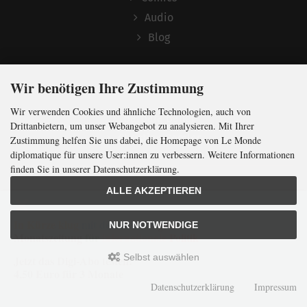
Audio
Blog
Wir benötigen Ihre Zustimmung
Nachruf
Wir verwenden Cookies und ähnliche Technologien, auch von
Barbara Bauer
Drittanbietern, um unser Webangebot zu analysieren. Mit Ihrer
Christian Semler
Zustimmung helfen Sie uns dabei, die Homepage von Le Monde
diplomatique für unsere User:innen zu verbessern. Weitere Informationen
finden Sie in unserer Datenschutzerklärung.
Folgen
ALLE AKZEPTIEREN
In Kürze klug
mit der weltweit
größten
NUR NOTWENDIGE
Monatszeitung
für
internationale
Politik
Newsletter abonnieren
Selbst auswählen
Jetzt das Digi-Abo testen:
4,50 Euro für 3 Monate
Datenschutzerklärung
Impressum