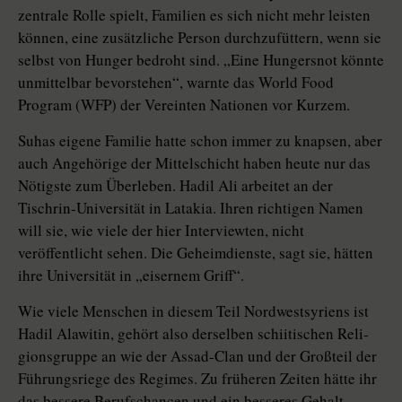
zentrale Rolle spielt, Familien es sich nicht mehr leisten
können, eine zusätzliche Person durchzufüttern, wenn sie
selbst von Hunger bedroht sind. „Eine Hungersnot könnte
unmittelbar bevorstehen“, warnte das World Food
Program (WFP) der Vereinten Nationen vor Kurzem.
Suhas eigene Familie hatte schon immer zu knapsen, aber
auch Angehörige der Mittelschicht haben heute nur das
Nötigste zum Überleben. Hadil Ali arbeitet an der
Tischrin-Universität in Latakia. Ihren richtigen Namen
will sie, wie viele der hier Interviewten, nicht
veröffentlicht sehen. Die Geheimdienste, sagt sie, hätten
ihre Universität in „eisernem Griff“.
Wie viele Menschen in diesem Teil Nordwestsyriens ist
Hadil Alawitin, gehört also derselben schiitischen Reli­
gions­gruppe an wie der Assad-Clan und der Großteil der
Führungsriege des Regimes. Zu früheren Zeiten hätte ihr
das bessere Berufschancen und ein besseres Gehalt