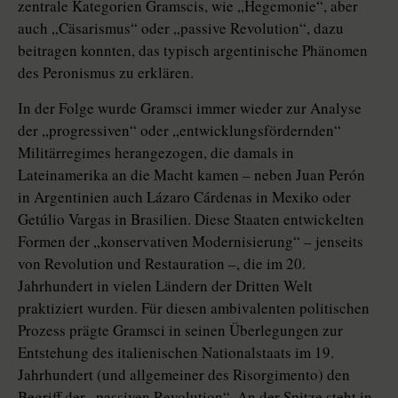
zentrale Kategorien Gramscis, wie „Hegemonie“, aber
auch „Cäsarismus“ oder „passive Revolution“, dazu
beitragen konnten, das typisch argentinische Phänomen
des Peronismus zu erklären.
In der Folge wurde Gramsci immer wieder zur Analyse
der „progressiven“ oder „entwicklungsfördernden“
Militärregimes herangezogen, die damals in
Lateinamerika an die Macht kamen – neben Juan Perón
in Argentinien auch Lázaro Cárdenas in Mexiko oder
Getúlio Vargas in Brasilien. Diese Staaten entwickelten
Formen der „konservativen Modernisierung“ – jenseits
von Revolution und Restauration –, die im 20.
Jahrhundert in vielen Ländern der Dritten Welt
praktiziert wurden. Für diesen ambivalenten politischen
Prozess prägte Gramsci in seinen Überlegungen zur
Entstehung des italienischen Nationalstaats im 19.
Jahrhundert (und allgemeiner des Risorgimento) den
Begriff der „passiven Revolution“. An der Spitze steht in