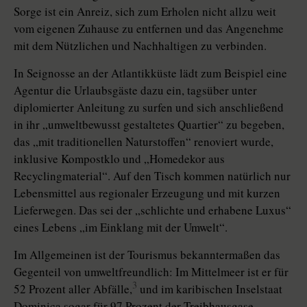
Sorge ist ein Anreiz, sich zum Erholen nicht allzu weit
vom eigenen Zuhause zu entfernen und das Angenehme
mit dem Nützlichen und Nachhaltigen zu verbinden.
In Seignosse an der Atlantik­küste lädt zum Beispiel eine
Agentur die Urlaubsgäste dazu ein, tagsüber unter
diplomierter Anleitung zu surfen und sich anschließend
in ihr „umweltbewusst gestaltetes Quartier“ zu begeben,
das „mit traditionellen Naturstoffen“ renoviert wurde,
inklusive Kompostklo und „Homedekor aus
Recyclingmate­rial“. Auf den Tisch kommen natürlich nur
Lebensmittel aus regionaler Erzeugung und mit kurzen
Lieferwegen. Das sei der „schlichte und erhabene Luxus“
eines Lebens „im Einklang mit der Umwelt“.
Im Allgemeinen ist der Tourismus bekanntermaßen das
Gegenteil von umweltfreundlich: Im Mittelmeer ist er für
3
52 Prozent aller Abfälle,
und im karibischen Inselstaat
Dominica sogar für 97 Prozent der Treibhausgase