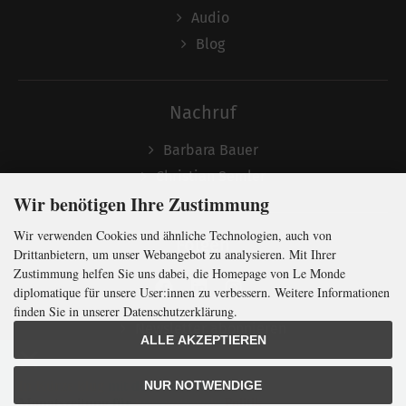
Audio
Blog
Nachruf
Barbara Bauer
Christian Semler
Wir benötigen Ihre Zustimmung
Wir verwenden Cookies und ähnliche Technologien, auch von
Folgen
Drittanbietern, um unser Webangebot zu analysieren. Mit Ihrer
Zustimmung helfen Sie uns dabei, die Homepage von Le Monde
diplomatique für unsere User:innen zu verbessern. Weitere Informationen
finden Sie in unserer Datenschutzerklärung.
Newsletter abonnieren
ALLE AKZEPTIEREN
In Kürze klug
mit der weltweit
größten
NUR NOTWENDIGE
Monatszeitung
für
internationale
Politik