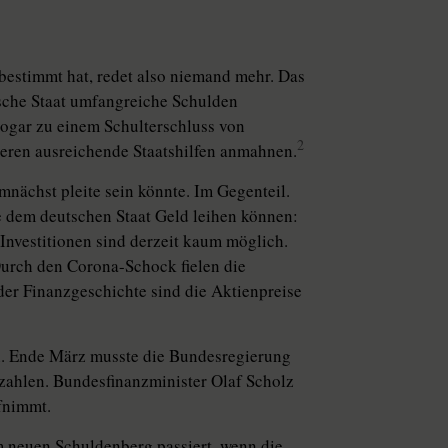
 bestimmt hat, redet also niemand mehr. Das
utsche Staat umfangreiche Schulden
sogar zu einem Schulterschluss von
2
eren ausreichende Staatshilfen anmahnen.
nächst pleite sein könnte. Im Gegenteil.
ie dem deutschen Staat Geld leihen können:
 Investitionen sind derzeit kaum möglich.
 Durch den Corona-Schock fielen die
der Finanzgeschichte sind die Aktienpreise
en. Ende März musste die Bundesregierung
 zahlen. Bundesfinanzminister Olaf Scholz
fnimmt.
m neuen Schuldenberg passiert, wenn die