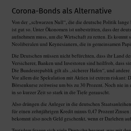
Corona-Bonds als Alternative
Von der „schwarzen Null“, die die deutsche Politik lange
ist gut so. Unter Ökonomen ist unbestritten, dass der de
aufnehmen muss, um die Wirtschaft zu retten. Es kommt 
Neoliberalen und Keynesianern, die in gemeinsamen Papi
Die Deutschen müssen nicht befürchten, dass ihr Land dem
Versicherer, Banken und Investoren sind heilfroh, dass s
Die Bundesrepublik gilt als „sicherer Hafen“, und andere
Vor allem die Spekulation mit Aktien ist extrem riskant:
Börsenkurse zeitweise um bis zu 30 Prozent. Noch nie in 
in so kurzer Zeit so stark in die Tiefe gerauscht.
Also drängen die Anleger in die deutschen Staatsanleih
für einen zehnjährigen Kredit minus 0,47 Prozent Zinsen
bekommt also noch Geld geschenkt, wenn er Darlehen au
Trotzdem fragen sich viele Deutsche besorgt, was mit de