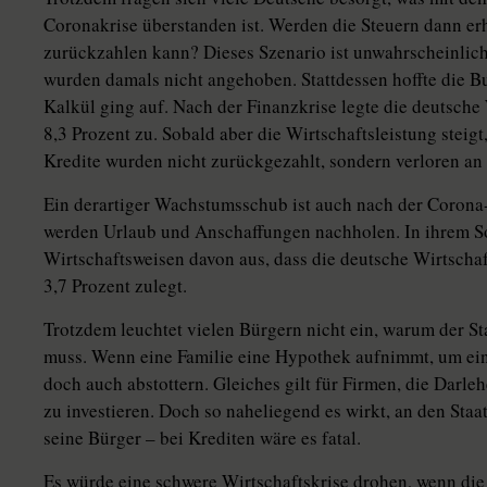
Coronakrise überstanden ist. Werden die Steuern dann erh
zurückzahlen kann? Dieses Szenario ist unwahrscheinlich,
wurden damals nicht angehoben. Stattdessen hoffte die 
Kalkül ging auf. Nach der Finanzkrise legte die deutsche
8,3 Prozent zu. Sobald aber die Wirtschaftsleistung steigt
Kredite wurden nicht zurückgezahlt, sondern verloren an
Ein derartiger Wachstumsschub ist auch nach der Coron
werden Urlaub und Anschaffungen nachholen. In ihrem S
Wirtschaftsweisen davon aus, dass die deutsche Wirtschaf
3,7 Prozent zulegt.
Trotzdem leuchtet vielen Bürgern nicht ein, warum der St
muss. Wenn eine Familie eine Hypothek aufnimmt, um ein
doch auch abstottern. Gleiches gilt für Firmen, die Darl
zu investieren. Doch so naheliegend es wirkt, an den Sta
seine Bürger – bei Krediten wäre es fatal.
Es würde eine schwere Wirtschaftskrise drohen, wenn die 