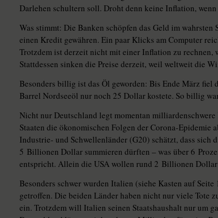
Darlehen schultern soll. Droht denn keine Inflation, we
Was stimmt: Die Banken schöpfen das Geld im wahrsten S
einen Kredit gewähren. Ein paar Klicks am Computer reich
Trotzdem ist derzeit nicht mit einer Inflation zu rechnen,
Stattdessen sinken die Preise derzeit, weil weltweit die W
Besonders billig ist das Öl geworden: Bis Ende März fiel 
Barrel Nordseeöl nur noch 25 Dollar kostete. So billig war
Nicht nur Deutschland legt momentan milliardenschwere 
Staaten die ökonomischen Folgen der Corona-Epidemie a
Industrie- und Schwellenländer (G20) schätzt, dass sich 
5 Billionen Dollar summieren dürften – was über 6 Prozen
entspricht. Allein die USA wollen rund 2 Billionen Dolla
Besonders schwer wurden Italien (siehe Kasten auf Seite
getroffen. Die beiden Länder haben nicht nur viele Tote z
ein. Trotzdem will Italien seinen Staatshaushalt nur um 