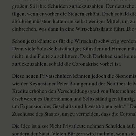
großem Stil ihre Schulden zurückzuzahlen. Der deutsche 
tilgen, wenn er vorher die Steuern erhöht. Doch sobald d
abführen müssten, hätten sie selbst weniger Mittel, um z
einbrechen, was dann in eine Wirtschaftsflaute führt. Di
Schon jetzt könnte es für die Wirtschaft schwierig werde
Denn viele Solo-Selbstständige; Künstler und Firmen müs
nicht in die Pleite zu schlittern. Doch Darlehen sind kei
zurückzuzahlen, sobald die Coronakrise vorbei ist.
Diese neuen Privatschulden könnten jedoch die ökonomis
wie der Keynesianer Peter Bofinger und der Neoliberale
Kredite erhöhen den Verschuldungsgrad von Unternehmen 
erschweren es Unternehmen und Selbstständigen künftig,
3
um Expansion des Geschäfts und Investitionen geht.“
Die
Zuschüsse des Staates, um zu vermeiden, dass die Corona
Die Idee ist also: Nicht Privatleute nehmen Schulden au
sondern der Staat. Vielen Bürgern wird mulmig, wenn sie 