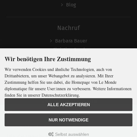
Blog
Nachruf
Barbara Bauer
Christian Semler
Wir benötigen Ihre Zustimmung
Wir verwenden Cookies und ähnliche Technologien, auch von
Folgen
Drittanbietern, um unser Webangebot zu analysieren. Mit Ihrer
Zustimmung helfen Sie uns dabei, die Homepage von Le Monde
diplomatique für unsere User:innen zu verbessern. Weitere Informationen
finden Sie in unserer Datenschutzerklärung.
Newsletter abonnieren
ALLE AKZEPTIEREN
In Kürze klug
mit der weltweit
größten
NUR NOTWENDIGE
Monatszeitung
für
internationale
Politik
Selbst auswählen
Jetzt das Digi-Abo testen:
LMd © 2026 | Template © 2009-2026 by
mod
ified eCommerce Shopsoftware