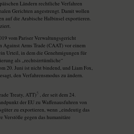
äischen Ländern rechtliche Verfahren
onalen Gerichten angestrengt. Damit wollen
en auf die Arabische Halbinsel exportieren.
ziert.
2019 vom Pariser Verwaltungsgericht
gn Against Arms Trade (CAAT) vor einem
in Urteil, in dem die Genehmigungen für
erung als „rechtsirrtümliche“
om 20. Juni ist nicht bindend, und Liam Fox,
ugesagt, den Verfahrensmodus zu ändern.
5
rade Treaty, ATT)
, der seit dem 24.
tandpunkt der EU zu Waffenausfuhren von
sgüter zu exportieren, wenn „eindeutig das
ere Verstöße gegen das humanitäre