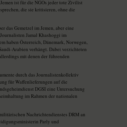
 Jemen ist für die NGOs jeder tote Zivilist
prechen, die sie kritisieren, ohne die
ber das Gemetzel im Jemen, aber eine
s Journalisten Jamal Khashoggi im
dem haben Österreich, Dänemark, Norwegen,
audi-Arabien verhängt. Dabei verzichteten
 allerdings mit denen der führenden
umente durch das Journalistenkollektiv
ung für Waffenlieferungen auf die
landsgeheimdienst DGSI eine Untersuchung
eheimhaltung im Rahmen der nationalen
s militärischen Nachrichtendienstes DRM an
eidigungsministerin Parly und