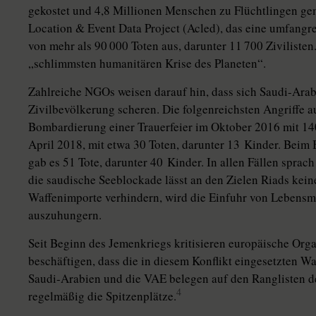
gekostet und 4,8 Millionen Menschen zu Flüchtlingen ge
Location & Event Data Project (Acled), das eine umfangr
von mehr als 90 000 Toten aus, darunter 11 700 Zivilisten
„schlimmsten humanitären Krise des Planeten“.
Zahlreiche NGOs weisen darauf hin, dass sich Saudi-Ara
Zivilbevölkerung scheren. Die folgenreichsten Angriffe au
Bombardierung einer Trauerfeier im Oktober 2016 mit 140
April 2018, mit etwa 30 Toten, darunter 13 Kinder. Beim
gab es 51 Tote, darunter 40 Kin­der. In allen Fällen spra
die saudische Seeblockade lässt an den Zielen Riads kei
Waffenimporte verhindern, wird die Einfuhr von Lebensm
auszuhungern.
Seit Beginn des Jemenkriegs kritisieren europäische Orga
beschäftigen, dass die in diesem Konflikt eingesetzten
Saudi-Arabien und die VAE belegen auf den Ranglisten 
4
regelmäßig die Spitzenplätze.