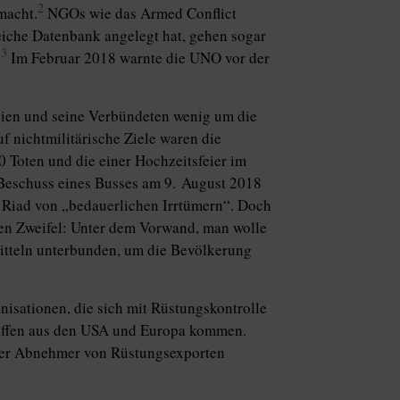
2
macht.
NGOs wie das Armed Conflict
eiche Datenbank angelegt hat, gehen sogar
3
.
Im Februar 2018 warnte die UNO vor der
bien und seine Verbündeten wenig um die
f nichtmilitärische Ziele waren die
 Toten und die einer Hochzeitsfeier im
 Beschuss eines Busses am 9. August 2018
ch Riad von „bedauerlichen Irrtümern“. Doch
nen Zweifel: Unter dem Vorwand, man wolle
itteln unterbunden, um die Bevölkerung
nisationen, die sich mit Rüstungskontrolle
 Waffen aus den USA und Europa kommen.
der Abnehmer von Rüstungsexporten