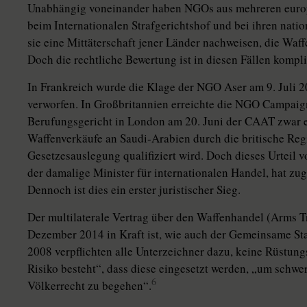
Unabhängig voneinander haben NGOs aus mehreren europ
beim Internationalen Strafgerichtshof und bei ihren nati
sie eine Mittäterschaft jener Länder nachweisen, die Waff
Doch die rechtliche Bewertung ist in diesen Fällen kompli
In Frankreich wurde die Klage der NGO Aser am 9. Juli 
verworfen. In Großbritannien erreichte die NGO Campai
Berufungsgericht in London am 20. Juni der CAAT zwar e
Waffenverkäufe an Saudi-Arabien durch die britische Regi
Gesetzesauslegung qualifiziert wird. Doch dieses Urteil v
der damalige Minister für internationalen Handel, hat z
Dennoch ist dies ein erster juristischer Sieg.
Der multilaterale Vertrag über den Waffenhandel (Arms T
Dezember 2014 in Kraft ist, wie auch der Gemeinsame S
2008 verpflichten alle Unterzeichner dazu, keine Rüstung
Risiko besteht“, dass diese eingesetzt werden, „um schw
6
Völkerrecht zu begehen“.