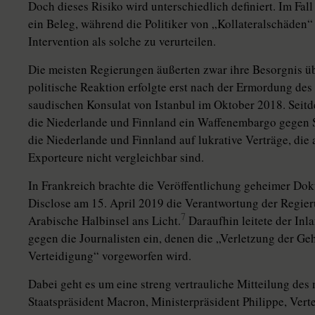
Doch dieses Risiko wird unterschiedlich definiert. Im Fall
ein Beleg, während die Politiker von „Kollateralschäden“ s
Intervention als solche zu verurteilen.
Die meisten Regierungen äußerten zwar ihre Besorgnis ü
politische Reak­tion erfolgte erst nach der Ermordung de
saudischen Konsulat von Istanbul im Oktober 2018. Seit
die Niederlande und Finnland ein Waffenembargo gegen S
die Niederlande und Finnland auf lukrative Verträge, die
Exporteure nicht vergleichbar sind.
In Frankreich brachte die Veröffentlichung geheimer Dok
Disclose am 15. April 2019 die Verantwortung der Regier
7
Arabische Halbinsel ans Licht.
Daraufhin leitete der In
gegen die Journalisten ein, denen die „Verletzung der G
Verteidigung“ vorgeworfen wird.
Dabei geht es um eine streng vertrauliche Mitteilung de
Staatspräsident Macron, Ministerpräsident Philippe, Vert