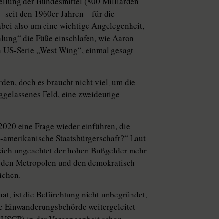
teilung der Bundesmittel (800 Milliarden
 seit den 1960er Jahren – für die
bei also um eine wichtige Angelegenheit,
lung“ die Füße einschlafen, wie Aaron
n US-Serie „West Wing“, einmal gesagt
erden, doch es braucht nicht viel, um die
eggelassenes Feld, eine zweideutige
2020 eine Frage wieder einführen, die
US-amerikanische Staatsbürgerschaft?“ Laut
 sich ungeachtet der hohen Bußgelder mehr
in den Metropolen und den demokratisch
iehen.
hat, ist die Befürchtung nicht unbegründet,
ie Einwanderungsbehörde weitergeleitet
 (USCB) in der Vergangenheit schon