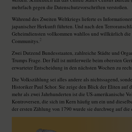
mehrfach gegen die Datenschutzvorschriften verstoßen.
Während des Zweiten Weltkriegs lieferte es Informationen
japanischer Herkunft führten. Und nach den Terroransch
Geheimdiensten vollkommen wahllos und willkürlich die 
2
Communitys.
Zwei Dutzend Bundesstaaten, zahlreiche Städte und Organ
Trumps Frage. Der Fall ist mittlerweile beim obersten Ge
erwarteter Entscheidung in den nächsten Wochen zu rechn
Die Volkszählung sei alles andere als nichtssagend, sonde
Historiker Paul Schor. Sie zeige den Blick der Eliten auf 
mehr als zwei Jahrhunderten ist die US-amerikanische Vo
Kon­troversen, die sich im Kern häufig um ein und dieselb
der ersten Zählung von 1790 wurde sie durchweg auf die e