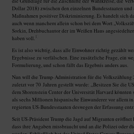
die Grundlage für die Zuschnitte der Wahlkreise, die Ver
Dollar 2018) zwischen den einzelnen Bundesstaaten und –
Maßnahmen positiver Diskriminierung. Es handelt sich da
auch wenn manchem allein schon bei dem Wort „Volkszäh
Sorkin, Drehbuchautor der im Weißen Haus angesiedelte
1
haben soll.
Es ist also wichtig, dass alle Einwohner richtig gezählt w
Ergebnisse zu verfälschen. Eine zusätzliche Frage, ein w
Formulierung, und schon fällt das Ergebnis anders aus.
Nun will die Trump-Administration für die Volkszählung 
zuletzt vor 70 Jahren gestellt wurde: „Besitzen Sie die 
dem Shorenstein Center der Universität Harvard könnten
als sechs Millionen hispanische Einwanderer vor allem 
regierten US-Bundesstaaten deswegen der Erfassung entz
Seit US-Präsident Trump die Jagd auf Migranten eröffnet 
dass ihre Angaben missbraucht und an die Polizei oder d
werden. Schließlich hat das United States Census Bureau