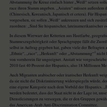
Abstammung ihr Kreuz einfach hinter „Weiß“ setzen soll
race ihren Stamm angeben. „Asiaten“ müssen außerdem i
(Chinesisch, Koreanisch, Japanisch et cetera). Für Hispan
vorgesehen, sie sollen „Weiß“ ankreuzen und sich zusät
zuordnen: „Sind Sie hispanischer, lateinamerikanischer 
In diesem Wirrwarr der Kriterien aus Hautfarbe, geografi
Stammeszugehörigkeit oder Sprachgruppe fällt die Zuordn
selbst in Auftrag gegeben hat, gaben viele der Befragten 
4
„Ethnie“, „race­“, „Herkunft“ oder „Abstammung“
nicht 
von vornherein für ungeeignet. Anstatt wie vorgeschrieb
2010 fast 40 Prozent der Hispanics, also­ 18 Millionen M
Auch Migranten arabischer oder iranischer Herkunft weig
da sie nicht die Diskriminierung widerspiegeln würde, der 
eine eigene Kategorie nach dem Vorbild der Hispanics. „B
werden bedeutet, dass der Staat nicht in der Lage ist, u
Dienstleistungen zu versorgen, die er den Gruppen gewährt,
das American-Arab Anti-Discrimination Committee.