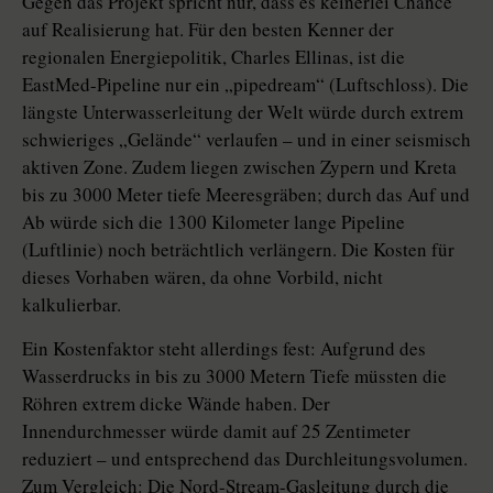
Gegen das Projekt spricht nur, dass es keinerlei Chance
auf Realisierung hat. Für den besten Kenner der
regionalen Energiepolitik, Charles Ellinas, ist die
EastMed-Pipeline nur ein „pipedream“ (Luftschloss). Die
längste Unterwasserleitung der Welt würde durch extrem
schwieriges „Gelände“ verlaufen – und in einer seismisch
aktiven Zone. Zudem liegen zwischen Zypern und Kreta
bis zu 3000 Meter tiefe Meeresgräben; durch das Auf und
Ab würde sich die 1300 Kilometer lange Pipeline
(Luftlinie) noch beträchtlich verlängern. Die Kosten für
dieses Vorhaben wären, da ohne Vorbild, nicht
kalkulierbar.
Ein Kostenfaktor steht allerdings fest: Aufgrund des
Wasserdrucks in bis zu 3000 Metern Tiefe müssten die
Röhren extrem dicke Wände haben. Der
Innendurchmesser würde damit auf 25 Zentimeter
reduziert – und entsprechend das Durchleitungsvolumen.
Zum Vergleich: Die Nord-Stream-Gasleitung durch die