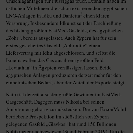
Umschlaganlagen für Flüssiggas teuer. Deshalb haben im
östlichen Mittelmeer die schon existierenden ägyptischen
2
LNG-Anlagen in Idku und Danietta
einen klaren
Vorsprung. Insbesondere Idku ist seit der Erschließung
des bislang größten EastMed-Gasfelds, des ägyptischen
„Zohr“, bereits ausgelastet. Auch Zypern hat für sein
erstes gesichertes Gasfeld „Aphrodite“ einen
Liefervertrag mit Idku abgeschlossen, und selbst die
Israelis wollen das Gas aus ihrem größten Feld
„Leviathan“ in Ägypten verflüssigen lassen. Beide
ägyptischen Anlagen produzieren derzeit mehr für den
einheimischen Bedarf, aber der Anteil der Exporte steigt.
Kairo ist derzeit also der größte Gewinner im EastMed-
Gasgeschäft. Dagegen muss Nikosia bei seinen
Ambitionen gehörig zurückstecken. Die von ExxonMobil
betriebene Prospektion im südöstlich von Zypern
gelegenen Gasfeld „Glavkos“ hat rund 150 Billionen
Kubikmeter nachgewiesen (Stand Februar 2019). Um die