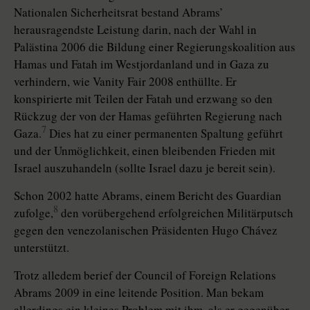
Nationalen Sicherheitsrat bestand Abrams’
herausragendste Leistung darin, nach der Wahl in
Palästina 2006 die Bildung einer Regierungskoalition aus
Hamas und Fatah im Westjordanland und in Gaza zu
verhindern, wie Vanity Fair 2008 enthüllte. Er
konspirierte mit Teilen der Fatah und erzwang so den
Rückzug der von der Hamas geführten Regierung nach
7
Gaza.
Dies hat zu einer permanenten Spaltung geführt
und der Unmöglichkeit, einen bleibenden Frieden mit
Israel auszuhandeln (sollte Israel dazu je bereit sein).
Schon 2002 hatte Abrams, einem Bericht des Guardian
8
zufolge,
den vorübergehend erfolgreichen Militärputsch
gegen den venezolanischen Präsidenten Hugo Chávez
unterstützt.
Trotz alledem berief der Council of Foreign Relations
Abrams 2009 in eine leitende Position. Man bekam
allerdings ein kleines Problem mit ihm, als er gegenüber