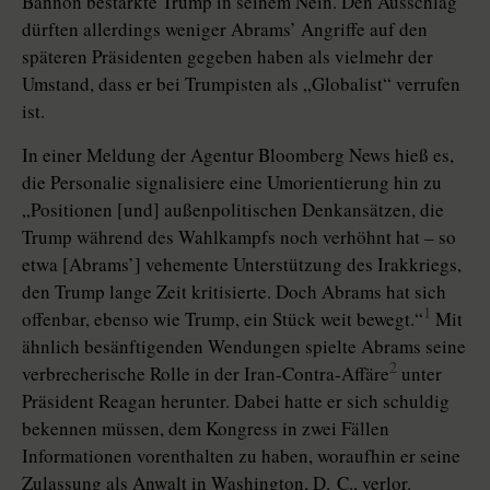
Bannon bestärkte Trump in seinem Nein. Den Ausschlag
dürften allerdings weniger Abrams’ Angriffe auf den
späteren Präsidenten gegeben haben als vielmehr der
Umstand, dass er bei Trumpisten als „Globalist“ verrufen
ist.
In einer Meldung der Agentur Bloomberg News hieß es,
die Personalie signalisiere eine Umorientierung hin zu
„Positionen [und] außenpolitischen Denkansätzen, die
Trump während des Wahlkampfs noch verhöhnt hat – so
etwa [Abrams’] vehemente Unterstützung des Irakkriegs,
den Trump lange Zeit kritisierte. Doch Abrams hat sich
1
offenbar, ebenso wie Trump, ein Stück weit bewegt.“
Mit
ähnlich besänftigenden Wendungen spielte Abrams seine
2
verbrecherische Rolle in der Iran-Contra-Affäre
unter
Präsident Reagan herunter. Dabei hatte er sich schuldig
bekennen müssen, dem Kongress in zwei Fällen
Informationen vorenthalten zu haben, woraufhin er seine
Zulassung als Anwalt in Washington, D. C., verlor.