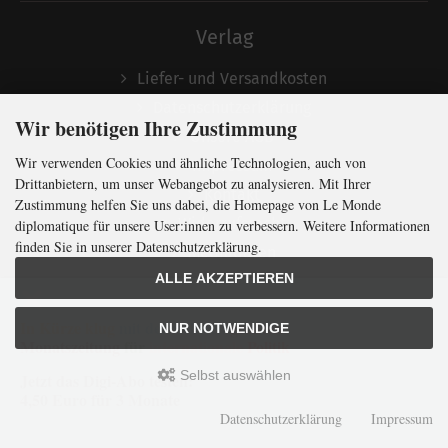
Verlag
Liefer- und Versandkosten
Datenschutzerklärung
Wir benötigen Ihre Zustimmung
Unsere AGB
Wir verwenden Cookies und ähnliche Technologien, auch von
Impressum
Drittanbietern, um unser Webangebot zu analysieren. Mit Ihrer
Kontakt
Zustimmung helfen Sie uns dabei, die Homepage von Le Monde
Widerrufsrecht
diplomatique für unsere User:innen zu verbessern. Weitere Informationen
finden Sie in unserer Datenschutzerklärung.
Mediadaten
ALLE AKZEPTIEREN
Über uns
In Kürze klug
mit der weltweit
größten
NUR NOTWENDIGE
Monatszeitung
für
internationale
Politik
Archiv
Selbst auswählen
Jetzt das Digi-Abo testen:
4,50 Euro für 3 Monate
Texte
Datenschutzerklärung
Impressum
Kunst