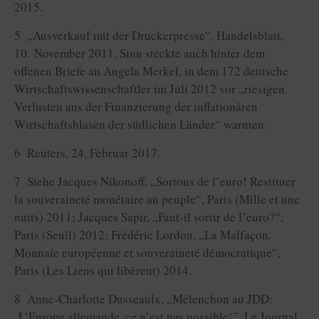
2015.
5 „Ausverkauf mit der Druckerpresse“, Handelsblatt,
10. November 2011. Sinn steckte auch hinter dem
offenen Briefe an Angela Merkel, in dem 172 deutsche
Wirtschaftswissenschaftler im Juli 2012 vor „riesigen
Verlusten aus der Finanzierung der inflationären
Wirtschaftsblasen der südlichen Länder“ warnten.
6 Reuters, 24. Februar 2017.
7 Siehe Jacques Nikonoff, „Sortons de l’euro! Restituer
la souveraineté monétaire au peuple“, Paris (Mille et une
nuits) 2011; Jacques Sapir, „Faut-il sortir de l’euro?“,
Paris (Seuil) 2012; Frédéric Lordon, „La Malfaçon.
Monnaie européenne et souveraineté démocratique“,
Paris (Les Liens qui libèrent) 2014.
8 Anne-Charlotte Dusseaulx, „Mélenchon au JDD:
‚L’Europe allemande, ce n’est pas possible‘”, Le Journal