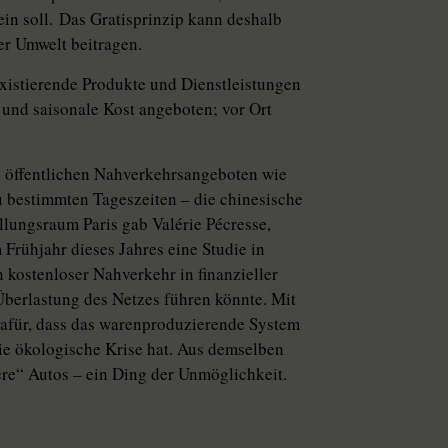
ein soll. Das Gratisprinzip kann deshalb
r Umwelt beitragen.
existierende Produkte und Dienstleistungen
 und saisonale Kost angeboten; vor Ort
n öffentlichen Nahverkehrsangeboten wie
u bestimmten Tageszeiten – die chinesische
ungsraum Paris gab Valérie Pécresse,
 Frühjahr dieses Jahres eine Studie in
 kostenloser Nahverkehr in finanzieller
Überlastung des Netzes führen könnte. Mit
 dafür, dass das warenproduzierende System
ie ökologische Krise hat. Aus demselben
ere“ Autos – ein Ding der Unmöglichkeit.