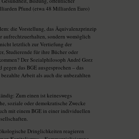
Gesundheit, Bildung, öffentlicher
liarden Pfund (etwa 48 Mil­liar­den Euro)
em: die Vorstellung, das Äquivalenzprinzip
ur aufrechtzuerhalten, sondern womöglich
icht letztlich zur Vertiefung der
er, Studierende für ihre Bücher oder
kommen? Der Sozialphilosoph ­André Gorz
und gegen das BGE ausgesprochen – das
e bezahlte Arbeit als auch die unbezahlten
tändig: Zum einen ist keineswegs
sche, soziale oder demokratische Zwecke
uch mit einem BGE in einer individuellen
sellschaften.
 ökologische Dringlichkeiten reagieren
en Kapitalismus – Kom­mer­zia­li­sie­rung,