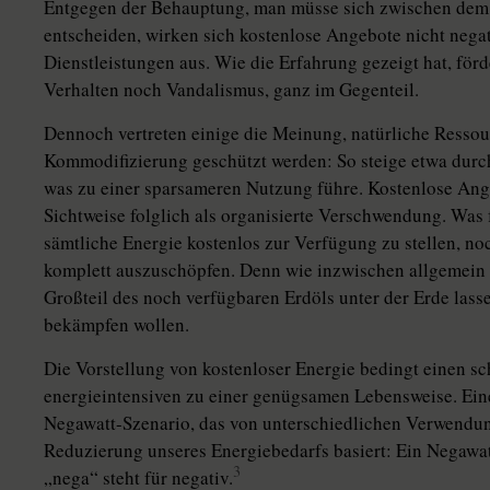
Entgegen der Behauptung, man müsse sich zwischen dem G
entscheiden, wirken sich kostenlose Angebote nicht negat
Dienstleistungen aus. Wie die Erfahrung gezeigt hat, förd
Verhalten noch Vandalismus, ganz im Gegenteil.
Dennoch vertreten einige die Meinung, natürliche Ressou
Kommodifizierung geschützt werden: So steige etwa durc
was zu einer sparsameren Nutzung führe. Kostenlose Ange
Sichtweise folglich als organisierte Verschwendung. Was 
sämtliche Energie kostenlos zur Verfügung zu stellen, n
komplett auszuschöpfen. Denn wie inzwischen allgemein 
Großteil des noch verfügbaren Erdöls unter der Erde la
bekämpfen wollen.
Die Vorstellung von kostenloser Energie bedingt einen s
energieintensiven zu einer genügsamen Lebensweise. Eine
Negawatt-Szenario, das von unterschiedlichen Verwendun
Reduzierung unseres Energiebedarfs basiert: Ein Negawatt 
3
„nega“ steht für negativ.