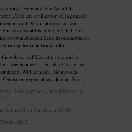
eszeitung L’Humanité den Aufruf des
ifest „Vers une civilisation de la gratuité“
rominenten und Organisationen aus dem
 eine systemstabilisierende Gratiskultur
 mit paternalistischen Beileidsbekundungen
e emanzipatorische Gratiskultur.
t für Askese und Verzicht, sondern für
n, was man will – sie schafft es, uns zu
onsumieren. Will man den „Genuss des
 Genuss entgegensetzen: den des Seins.
rsal Basic Services“, Social Prosperity
r 2017.
ankfurt am Main (Suhrkamp) 1999.
Februar 2017.