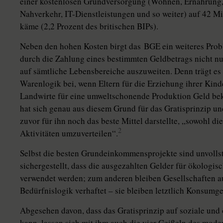
einer kostenlosen Grundversorgung (Wohnen, Ernährung, 
Nahverkehr, IT-Dienstleistungen und so weiter) auf 42 Mil
käme (2,2 Prozent des britischen BIPs).
Neben den hohen Kosten birgt das BGE ein weiteres Probl
durch die Zahlung eines bestimmten Geldbetrags nicht n
auf sämtliche Lebensbereiche auszuweiten. Denn trägt es n
Warenlogik bei, wenn Eltern für die Erziehung ihrer Kind
Landwirte für eine umweltschonende Produktion Geld be
hat sich genau aus diesem Grund für das Gratisprinzip 
zuvor für ihn noch das beste Mittel darstellte, „sowohl di
2
Aktivitäten umzuverteilen“.
Selbst die besten Grundeinkommensprojekte sind unvolls
sichergestellt, dass die ausgezahlten Gelder für ökologi
verwendet werden; zum anderen bleiben Gesellschaften a
Bedürfnislogik verhaftet – sie bleiben letztlich Konsumge
Abgesehen davon, dass das Gratis­prinzip auf soziale und
kann, lassen sich mit ihm auch die vier Geißeln des modern