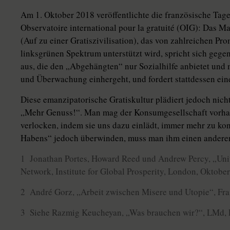
Am 1. Oktober 2018 veröffentlichte die französische Tag
Observatoire international pour la gratuité (OIG): Das Man
(Auf zu einer Gratiszivilisation), das von zahlreichen P
linksgrünen Spektrum unterstützt wird, spricht sich gegen
aus, die den „Abgehängten“ nur Sozialhilfe anbietet und
und Überwachung einhergeht, und fordert stattdessen ein
Diese emanzipatorische Gratiskultur plädiert jedoch nich
„Mehr Genuss!“. Man mag der Konsumgesellschaft vorhalte
verlocken, indem sie uns dazu einlädt, immer mehr zu k
Habens“ jedoch überwinden, muss man ihm einen anderen
1 Jonathan Portes, Howard Reed und Andrew Percy, „Unive
Network, Institute for Global Prosperity, London, Oktobe
2 André Gorz, „Arbeit zwischen Misere und Utopie“, Fr
3 Siehe Razmig Keucheyan, „Was brauchen wir?“, LMd, 