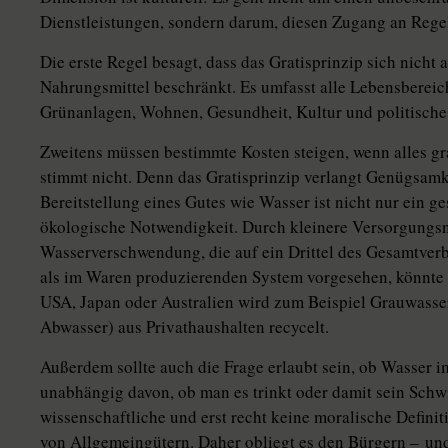
Dienstleistungen, sondern darum, diesen Zugang an Rege
Die erste Regel besagt, dass das Gratisprinzip sich nicht 
Nahrungsmittel beschränkt. Es umfasst alle Lebensbereic
Grünanlagen, Wohnen, Gesundheit, Kultur und politische 
Zweitens müssen bestimmte Kosten steigen, wenn alles grat
stimmt nicht. Denn das Gratisprinzip verlangt Genügsamke
Bereitstellung eines Gutes wie Wasser ist nicht nur ein g
ökologische Notwendigkeit. Durch kleinere Versorgungsne
Wasserverschwendung, die auf ein Drittel des Gesamtverb
als im Waren produzierenden System vorgesehen, könnte 
USA, Japan oder Australien wird zum Beispiel Grauwasser
Abwasser) aus Privathaushalten recycelt.
Außerdem sollte auch die Frage erlaubt sein, ob Wasser 
unabhängig davon, ob man es trinkt oder damit sein Schw
wissenschaftliche und erst recht keine moralische Defini
von Allgemein­gütern. Daher obliegt es den Bürgern – und