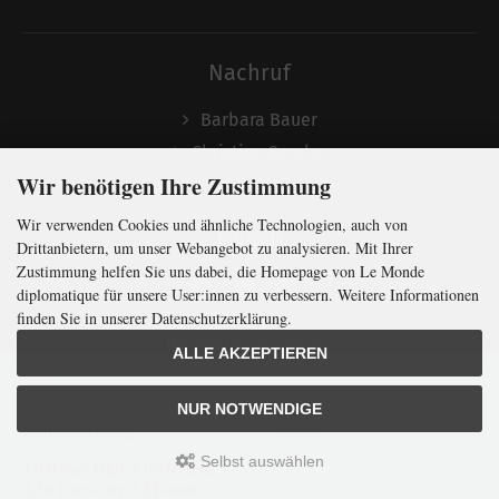
Nachruf
Barbara Bauer
Christian Semler
Wir benötigen Ihre Zustimmung
Wir verwenden Cookies und ähnliche Technologien, auch von
Folgen
Drittanbietern, um unser Webangebot zu analysieren. Mit Ihrer
Zustimmung helfen Sie uns dabei, die Homepage von Le Monde
diplomatique für unsere User:innen zu verbessern. Weitere Informationen
finden Sie in unserer Datenschutzerklärung.
Newsletter abonnieren
ALLE AKZEPTIEREN
In Kürze klug
mit der weltweit
größten
NUR NOTWENDIGE
Monatszeitung
für
internationale
Politik
Selbst auswählen
Jetzt das Digi-Abo testen:
LMd © 2026 | Template © 2009-2026 by
mod
ified eCommerce Shopsoftware
4,50 Euro für 3 Monate
mod
ified eCommerce Shopsoftware © 2009-2026