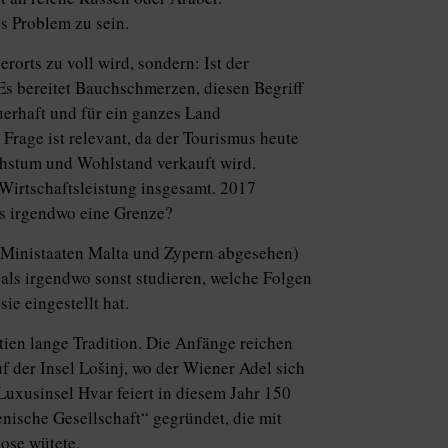
s Problem zu sein.
rorts zu voll wird, sondern: Ist der
s bereitet Bauchschmerzen, diesen Begriff
uerhaft und für ein ganzes Land
Frage ist relevant, da der Tourismus heute
chstum und Wohlstand verkauft wird.
 Wirtschaftsleistung insgesamt. 2017
es irgendwo eine Grenze?
 Ministaaten Malta und Zypern abgesehen)
 als irgendwo sonst studieren, welche Folgen
ie eingestellt hat.
atien lange Tradition. Die Anfänge reichen
uf der Insel Lošinj, wo der Wiener Adel sich
Luxusinsel Hvar feiert in diesem Jahr 150
nische Gesellschaft“ gegründet, die mit
ose wütete.