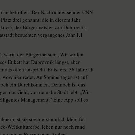
urism betroffen: Der Nachrichtensender CNN
 Platz drei genannt, die in diesem Jahr
nković, der Bürgermeister von Dubrovnik,
atstadt besuchten vergangenes Jahr 1,1
“, warnt der Bürgermeister. „Wir wollen
ses Etikett hat Dubrovnik längst, aber
r das offen anspricht. Er ist erst 36 Jahre alt
, wovon er redet. An Sommertagen ist auf
m noch ein Durchkommen. Dennoch ist das
gen das Geld, von dem die Stadt lebt. „Wir
elligentes Management.“ Eine App soll es
hnern ist sie sogar erstaunlich klein für
esco-Weltkulturerbe, leben nur noch rund
t an reiche Russen oder Araber.