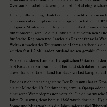
Overtourism scheint da wenigstens ein lokal eingrenzbare
Die eigentliche Frage lautet denn auch nicht, ob es manche
Tourismus überhaupt ein nachhaltiges Geschäftsmodell? E
auf ganze Staaten zu übertragen. Gemeint ist: Kann es da
funktionieren, sein Geld mit Tourismus zu verdienen? Die 
für Städte, Regionen und Länder als Rezept für mehr Wa
Weltweit wächst der Tourismus seit Jahren stärker als die
wurden fast 1,2 Milliarden Auslandsreisen gezählt. Gibt 
Wie kein anderes Land der Europäischen Union (von den
lebt Kroatien vom Tourismus. Hier lässt sich daher besser
diese Branche für ein Land hat, das sich fast komplett auf s
Und das nicht erst seit gestern: Der Tourismus hat in Kro
bis zur Mitte des 19. Jahrhunderts, etwa in Opatija oder a
einst seine Winterdepression vertrieb. Die dalmatinische 
Jahre Tourismus, denn bereits 1868 wurde dort die „Hygie
Sonne und Meer warb, als die Jahrhundertgeißel Tuberkul