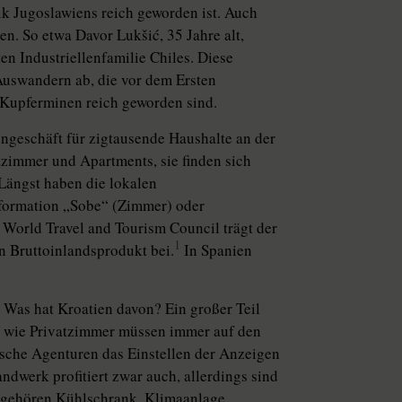
rik Jugoslawiens reich geworden ist. Auch
n. So etwa Davor Lukšić, 35 Jahre alt,
en Industriellenfamilie Chiles. Diese
Auswandern ab, die vor dem Ersten
 Kupferminen reich geworden sind.
ngeschäft für zigtausende Haushalte an der
atzimmer und Apartments, sie finden sich
Längst haben die lokalen
formation „Sobe“ (Zimmer) oder
World Travel and Tourism Council trägt der
1
en Bruttoinlandsprodukt bei.
In Spanien
 Was hat Kroa­tien davon? Ein großer Teil
ls wie Privatzimmer müssen immer auf den
sche Agenturen das Einstellen der Anzeigen
dwerk profitiert zwar auch, allerdings sind
o gehören Kühlschrank, Klimaanlage,