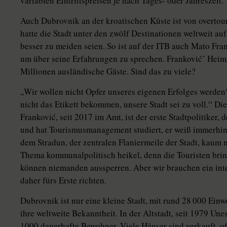
variablen Eintrittspreisen je nach Tages- oder Jahreszeit.
Auch Dubrovnik an der kroatischen Küste ist von overto
hatte die Stadt unter den zwölf Destinationen weltweit auf
besser zu meiden seien. So ist auf der ITB auch Mato Fra
um über seine Erfahrungen zu sprechen. Fran­ko­vić’ Heim
Millionen ausländische Gäste. Sind das zu viele?
„Wir wollen nicht Opfer unseres eigenen Erfolges werden
nicht das Etikett bekommen, unsere Stadt sei zu voll.“ Die
Franković, seit 2017 im Amt, ist der erste Stadtpolitiker, de
und hat Tourismusmanagement studiert, er weiß immerhin
dem Stradun, der zentralen Flaniermeile der Stadt, kau
Thema kommunalpolitisch heikel, denn die Touristen brin
können niemanden aussperren. Aber wir brauchen ein int
daher fürs Erste richten.
Dubrovnik ist nur eine kleine Stadt, mit rund 28 000 Einwo
ihre weltweite Bekanntheit. In der Altstadt, seit 1979 Un
1000 dauerhafte Bewohner. Viele Häuser sind verkauft, of