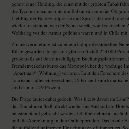
gehört einer Holding, die einst mit der größten Tabakfab
die Tycoons mischen mit, die Balkanvariante der Oligarche
Liebling der Boulevardpresse und Spross der wohl reichst
wiederum stammt, wie der Name verrät, von kroatischen 
Weltkrieg vor der Armut geflohen waren und in Chile mit
Zimmervermietung ist zu einem halbprofessionellen Nebe
Küste geworden. Insgesamt gibt es offi­ziell 224 000 Priv
großenteils auf den einschlägigen Buchungsplattformen. 
Fremdenverkehrsbüros das Monopol über die wichtige In
„Apartman“ (Wohnung) verloren. Laut den Forschern des 
Tourismus, alles eingerechnet, 25 Prozent zum kroa­ti­sch
sind es nur 14,9 Prozent.
Die Frage lautet dabei jedoch: Was bleibt davon im Land?
der Einnahmen fließt direkt wieder ins Ausland ab: Hote
neusten Stand gebracht werden. Oft übernehmen ausländi
und die Abrechnung in den Onlineportalen. Das lokale Han
die auffallend uniformen Einrichtungen oft importiert. S