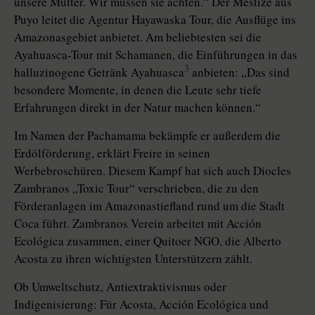
unsere Mutter. Wir müssen sie achten.“ Der Mestize aus
Puyo leitet die Agentur Hayawaska Tour, die Ausflüge ins
Amazonasgebiet anbietet. Am beliebtesten sei die
Ayahuasca-Tour mit Schamanen, die Einführungen in das
3
halluzinogene Getränk Ayahuasca
anbieten: „Das sind
besondere Momente, in denen die Leute sehr tiefe
Erfahrungen direkt in der Natur machen können.“
Im Namen der Pachamama bekämpfe er außerdem die
Erdölförderung, erklärt Freire in seinen
Werbebroschüren. Diesem Kampf hat sich auch Diocles
Zambranos „Toxic Tour“ verschrieben, die zu den
Förderanlagen im Amazonastiefland rund um die Stadt
Coca führt. Zambranos Verein arbeitet mit Acción
Ecológica zusammen, einer Quitoer NGO, die Alberto
Acosta zu ihren wichtigsten Unterstützern zählt.
Ob Umweltschutz, Antiextraktivismus oder
Indigenisierung: Für Acosta, Acción Ecológica und