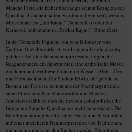
Kunsthandwerksmärkte Lateinamerikas stattfindet.
Manche Feste, die früher überhaupt keinen Bezug zu den
Quechua-Bräuchen hatten, wurden indigenisiert, wie das
Mittsommerfest „Inti Raymi“ (Sonnenfest) oder der
Karneval, umbenannt in „Pawkar Raymi“ (Blütenfest).
In der Gemeinde Peguche, ein paar Kilometer vom
Zentrum Otavalos entfernt, wird sogar alles gleichzeitig
gefeiert: Auf eine Schamanenprozession folgen ein
Reggaekonzert, ein Sportturnier, eine katholische Messe,
ein Schönheitswettbewerb und eine Wasser-, Mehl-, Eier-
und Farbenschlacht. Der Student Edwin, der gerade zu
Besuch aus Paris ist, kommt aus der Nachbargemeinde;
seine Eltern sind Kunsthandwerker und Musiker.
Amüsiert erzählt er, dass die meisten Lokalpolitiker die
Indigenen-Sprache Quechua gar nicht beherrschen. Die
Reindigenisierung beruht seiner Ansicht nach vor allem
auf einer unsicheren Neuinterpretation von Traditionen,
die man nur noch aus den Büchern weißer Ethnologen