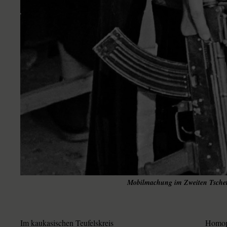
Mobilmachung im Zweiten Tschet
Im kaukasischen Teufelskreis
Homop