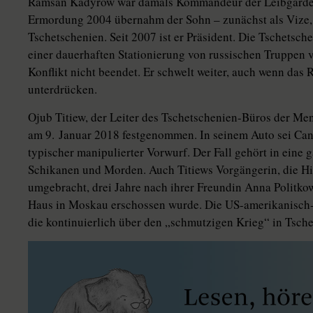
Ramsan Kadyrow war damals Kommandeur der Leibgarde s
Ermordung 2004 übernahm der Sohn – zunächst als Vize, s
Tschetschenien. Seit 2007 ist er Präsident. Die Tschetsc
einer dauerhaften Stationierung von russischen Truppen 
Konflikt nicht beendet. Er schwelt weiter, auch wenn das 
unterdrücken.
Ojub Titiew, der Leiter des Tsche­tsche­nien-Büros der 
am 9. Januar 2018 festgenommen. In seinem Auto sei Can
typischer manipulierter Vorwurf. Der Fall gehört in eine
Schikanen und Morden. Auch Titiews Vorgängerin, die Hi
umgebracht, drei Jahre nach ihrer Freundin Anna Politko
Haus in Moskau erschossen wurde. Die US-amerikanisch-r
die kontinuierlich über den „schmutzigen Krieg“ in Tsche