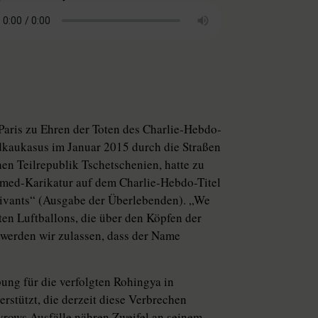
aris zu Ehren der Toten des Charlie-Hebdo-
kaukasus im Januar 2015 durch die Straßen
n Teilrepublik Tschetsche­nien, hatte zu
mmed-Karikatur auf dem Charlie-Hebdo-Titel
vivants“ (Ausgabe der Überlebenden). „We
en Luftballons, die über den Köpfen der
werden wir zulassen, dass der Name
ung für die verfolgten Rohingya in
stützt, die derzeit diese Verbrechen
­rows Ausfälle nähren Zweifel an seinem