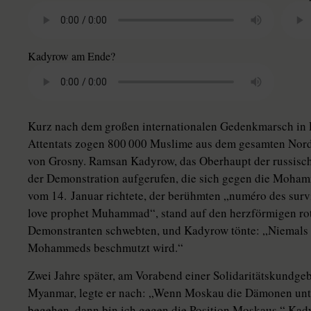
Kadyrow am Ende?
Kurz nach dem großen internationalen Gedenkmarsch in P
Attentats zogen 800 000 Muslime aus dem gesamten Nord
von Grosny. Ramsan Kadyrow, das Oberhaupt der russische
der Demonstration aufgerufen, die sich gegen die Moha
vom 14. Januar richtete, der berühmten „numéro des sur
love prophet Muhammad“, stand auf den herzförmigen rot
Demonstranten schwebten, und Kadyrow tönte: „Niemals 
Mohammeds beschmutzt wird.“
Zwei Jahre später, am Vorabend einer Solidaritätskundgeb
Myanmar, legte er nach: „Wenn Moskau die Dämonen unter
begehen, dann bin ich gegen die Position Moskaus.“ Kady