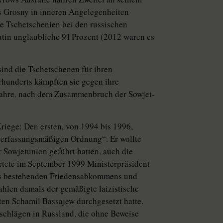
s Grosny in inneren Angelegenheiten
e Tsche­tsche­nien bei den russischen
tin unglaubliche 91 Prozent (2012 waren es
ind die Tsche­tsche­nen für ihren
rhunderts kämpften sie gegen ihre
 Jahre, nach dem Zusammenbruch der Sowjet­
riege: Den ersten, von 1994 bis 1996,
r verfassungsmäßigen Ordnung“. Er wollte
r Sowjet­union geführt hatten, auch die
rtete im September 1999 Ministerpräsident
nes bestehenden Friedensabkommens und
ahlen damals der gemäßigte laizistische
en Schamil Bassajew durchgesetzt hatte.
schlägen in Russland, die ohne Beweise