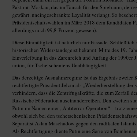
Pakt mit Moskau, das im Tausch für den Spielraum, den e
gewährt, uneingeschränkte Loyalität verlangt. So beschert
Präsidentschaftswahlen im März 2018 dem Kandidaten Pu
allerdings noch 99,8 Prozent gewesen).
Diese Einmütigkeit ist natürlich nur Fassade. Schließlich s
historischen Widerstandsgeist bekannt. Mitte des 19. Jah
Einverleibung in das Zarenreich und Anfang der 1990er
union, für Tschetscheniens Unabhängigkeit.
Das derzeitige Ausnahmeregime ist das Ergebnis zweier K
rechtfertigte Präsident Jelzin als „Wiederherstellung de
verhindern, dass die Zentrifugalkräfte, die zum Zerfall de
Russische Föderation auseinanderreißen. Den zweiten sta
Putin im Namen einer „Antiterror-Operation“ – trotz ei
obwohl sich bei den tschetschenischen Präsidentschaftsw
Separatist Aslan Maschadow gegen den radikalen Islamist
Als Rechtfertigung diente Putin eine Serie von Bombenan