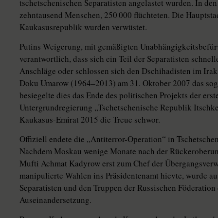
tschetschenischen Separatisten angelastet wurden. In de
zehntausend Menschen, 250 000 flüchteten. Die Hauptstad
Kaukasusrepublik wurden verwüstet.
Putins Weigerung, mit gemäßigten Unabhängigkeitsbefürwo
verantwortlich, dass sich ein Teil der Separatisten schnell
Anschläge oder schlossen sich den Dschihadisten im Irak 
Doku Umarow (1964–2013) am 31. Oktober 2007 das soge
besiegelte dies das Ende des politischen Projekts der erst
Untergrundregierung „Tschetschenische Republik Itschker
Kaukasus-Emirat 2015 die Treue schwor.
Offiziell endete die „Antiterror-Operation“ in Tschetsche
Nachdem Moskau wenige Monate nach der Rückeroberung
Mufti Achmat Kadyrow erst zum Chef der Übergangsverw
manipulierte Wahlen ins Präsidentenamt hievte, wurde a
Separatisten und den Truppen der Russischen Föderation 
Auseinandersetzung.