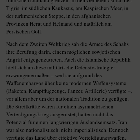
iranische Hochland grenzen: In den ­Gebieten östlich des
Tigris, im südlichen Kaukasus, am Kaspischen Meer, in
der turkmenischen Steppe, in den afghanischen
Provinzen Herat und Helmand und natürlich am
Persischen Golf.
Nach dem Zweiten Weltkrieg sah die Armee des Schahs
ihre Berufung darin, einem möglichen sowjetischen
Angriff entgegenzutreten. Auch die Islamische Republik
hielt sich an diese militärische Defensivstrategie:
erzwungenermaßen – weil sie aufgrund des
Waffenembargos über keine modernen Waffensysteme
(Raketen, Kampfflugzeuge, Panzer, Artillerie) verfügte –,
vor allem aber um der nationalen Tradition zu genügen.
Die Streitkräfte waren für einen asymmetrischen
Verteidigungskrieg ausgerüstet, hatten nicht das
Potenzial für einen langwierigen Auslandseinsatz. Iran
war also nationalistisch, nicht imperialistisch. Dennoch
verfügte das Land über effektive Verteidigungswaffen.