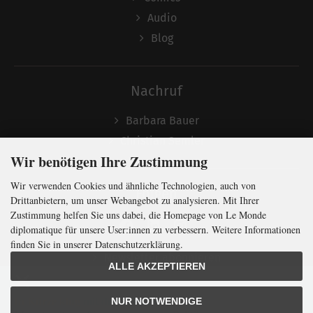
Audio
Blog
Nachruf
Barbara Bauer
Christian Semler
Wir benötigen Ihre Zustimmung
Wir verwenden Cookies und ähnliche Technologien, auch von
Folgen
Drittanbietern, um unser Webangebot zu analysieren. Mit Ihrer
Zustimmung helfen Sie uns dabei, die Homepage von Le Monde
diplomatique für unsere User:innen zu verbessern. Weitere Informationen
finden Sie in unserer Datenschutzerklärung.
Newsletter abonnieren
ALLE AKZEPTIEREN
In Kürze klug
mit der weltweit
größten
NUR NOTWENDIGE