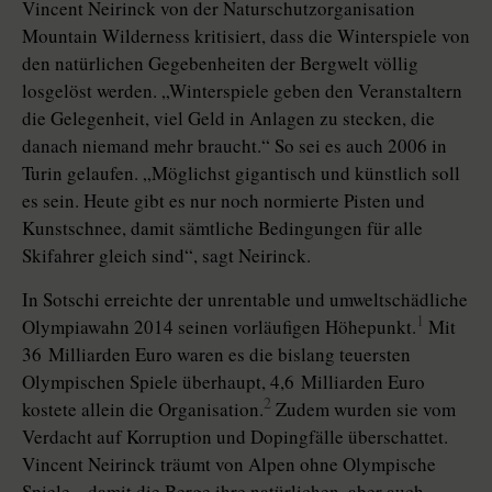
Vincent Neirinck von der Naturschutzorganisation
Mountain Wilderness kritisiert, dass die Winterspiele von
den natürlichen Gegebenheiten der Bergwelt völlig
losgelöst werden. „Winterspiele geben den Veranstaltern
die Gelegenheit, viel Geld in Anlagen zu stecken, die
danach niemand mehr braucht.“ So sei es auch 2006 in
Turin gelaufen. „Möglichst gigantisch und künstlich soll
es sein. Heute gibt es nur noch normierte Pisten und
Kunstschnee, damit sämtliche Bedingungen für alle
Skifahrer gleich sind“, sagt Neirinck.
In Sotschi erreichte der unrentable und umweltschädliche
1
Olympiawahn 2014 seinen vorläufigen Höhepunkt.
Mit
36 Milliarden Euro waren es die bislang teuersten
Olympischen Spiele überhaupt, 4,6 Milliarden Euro
2
kostete allein die Organisation.
Zudem wurden sie vom
Verdacht auf Korruption und Dopingfälle überschattet.
Vincent Neirinck träumt von Alpen ohne Olympische
Spiele, „damit die Berge ihre natürlichen, aber auch