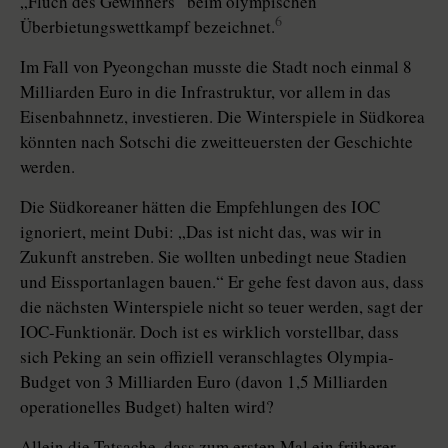
„Fluch des Gewinners“ beim olympischen
6
Überbietungswettkampf bezeichnet.
Im Fall von Pyeongchan musste die Stadt noch einmal 8
Milliarden Euro in die Infrastruktur, vor allem in das
Eisenbahnnetz, investieren. Die Winterspiele in Südkorea
könnten nach Sotschi die zweitteuersten der Geschichte
werden.
Die Südkoreaner hätten die Empfehlungen des IOC
ignoriert, meint Dubi: „Das ist nicht das, was wir in
Zukunft anstreben. Sie wollten unbedingt neue Stadien
und Eissportanlagen bauen.“ Er gehe fest davon aus, dass
die nächsten Winterspiele nicht so teuer werden, sagt der
IOC-Funktionär. Doch ist es wirklich vorstellbar, dass
sich Peking an sein offiziell veranschlagtes Olympia-
Budget von 3 Milliarden Euro (davon 1,5 Milliarden
operationelles Budget) halten wird?
Allein die Tatsache, dass zum ersten Mal ein früherer