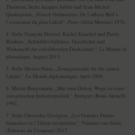
Thomson. Siehe Jacques Jublin und Jean-Michel
Quatrepoint, „French Ordinateurs. De l’affaire Bull à
l’assassinat du plan Calcul“, Paris (Alain Moreau) 1976.
4 Siehe François Denord, Rachel Knaebel und Pierre
Rimbert, „Schäubles Gehäuse. Geschichte und
Wirkmacht der ordoliberalen Denkschule“, Le Monde di­
plo­ma­tique, August 2015.
5 Siehe Moisés Naim, „Zwangsrezepte für die armen
Länder“, Le Monde diplomatique, April 2000.
6 Martin Bangemann, „Mut zum Dialog. Wege zu einer
europäischen Industriepolitik“, Stuttgart (Bonn Aktuell)
1992.
7 Siehe Christakis Georgiou, „Les Grandes Firmes
françaises et l’Union européenne“, Vulaines-sur-Seine
(Éditions du Croquant) 2017.