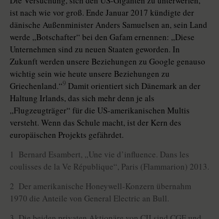
Die Versuchung, sich den US-Giganten zu unterwerfen,
ist nach wie vor groß. Ende Januar 2017 kündigte der
dänische Außenminister Anders Samuelsen an, sein Land
werde „Botschafter“ bei den Gafam ernennen: „Diese
Unternehmen sind zu neuen Staaten geworden. In
Zukunft werden unsere Beziehungen zu Google genauso
wichtig sein wie heute unsere Beziehungen zu
9
Griechenland.“
Damit orientiert sich Dänemark an der
Haltung Irlands, das sich mehr denn je als
„Flugzeugträger“ für die US-amerikanischen Multis
versteht. Wenn das Schule macht, ist der Kern des
europäischen Projekts gefährdet.
1 Bernard Esambert, „Une vie d’influence. Dans les
coulisses de la Ve République“, Paris (Flammarion) 2013.
2 Der amerikanische Honeywell-Konzern übernahm
1970 die Anteile von General Electric an Bull.
3 Die beiden privaten Aktionäre von CII sind CGE und