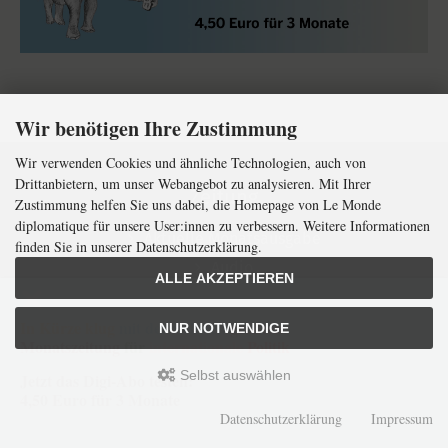
Wir benötigen Ihre Zustimmung
Wir verwenden Cookies und ähnliche Technologien, auch von
Drittanbietern, um unser Webangebot zu analysieren. Mit Ihrer
Zeitung
Zustimmung helfen Sie uns dabei, die Homepage von Le Monde
diplomatique für unsere User:innen zu verbessern. Weitere Informationen
Aktuelle Monatsausgabe
finden Sie in unserer Datenschutzerklärung.
Audio
ALLE AKZEPTIEREN
Comics
In Kürze klug
mit der weltweit
größten
Kunst
NUR NOTWENDIGE
Monatszeitung
für
internationale
Politik
Zeitungsabo
Selbst auswählen
Jetzt das Digi-Abo testen:
Erscheinungstermine
4,50 Euro für 3 Monate
Digitale Formate
Datenschutzerklärung
Impressum