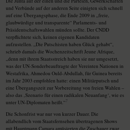
Die Junta auf der einen und die Parteien, Gewerkschaften
und Verbände auf der anderen Seite einigten sich schnell
auf eine Übergangsphase, die Ende 2009 in „freie,
glaubwürdige und transparente“ Parlaments- und
Präsidentschaftswahlen münden sollte. Der CNDD
verpflichtete sich, keinen eigenen Kandidaten
aufzustellen. „Die Putschisten haben Glück gehabt“,
schrieb damals die Wochenzeitschrift Jeune Afrique,
„denn mit ihrem Staatsstreich haben sie nur umgesetzt,
was der UN-Sonderbeauftragte der Vereinten Nationen in
Westafrika, Ahmedou Ould-Abdullah, für Guinea bereits
im Jahr 2003 empfohlen hatte: einen Militärputsch und
eine Übergangszeit zur Vorbereitung von freien Wahlen –
also das ‚Szenario für einen radikalen Neuanfang‘, wie es
7
unter UN-Diplomaten heißt.“
Die Schonfrist war nur von kurzer Dauer. Die
allabendlich vom Staatsfernsehen übertragenen Shows
mit Hauptmann Camara amüsierten die Zuschauer zwar