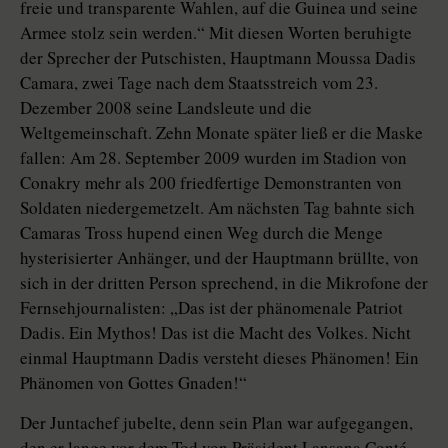
freie und transparente Wahlen, auf die Guinea und seine
Armee stolz sein werden.“ Mit diesen Worten beruhigte
der Sprecher der Putschisten, Hauptmann Moussa Dadis
Camara, zwei Tage nach dem Staatsstreich vom 23.
Dezember 2008 seine Landsleute und die
Weltgemeinschaft. Zehn Monate später ließ er die Maske
fallen: Am 28. September 2009 wurden im Stadion von
Conakry mehr als 200 friedfertige Demonstranten von
Soldaten niedergemetzelt. Am nächsten Tag bahnte sich
Camaras Tross hupend einen Weg durch die Menge
hysterisierter Anhänger, und der Hauptmann brüllte, von
sich in der dritten Person sprechend, in die Mikrofone der
Fernsehjournalisten: „Das ist der phänomenale Patriot
Dadis. Ein Mythos! Das ist die Macht des Volkes. Nicht
einmal Hauptmann Dadis versteht dieses Phänomen! Ein
Phänomen von Gottes Gnaden!“
Der Juntachef jubelte, denn sein Plan war aufgegangen,
den er lange vor dem Tod von Präsident Lansana Conté