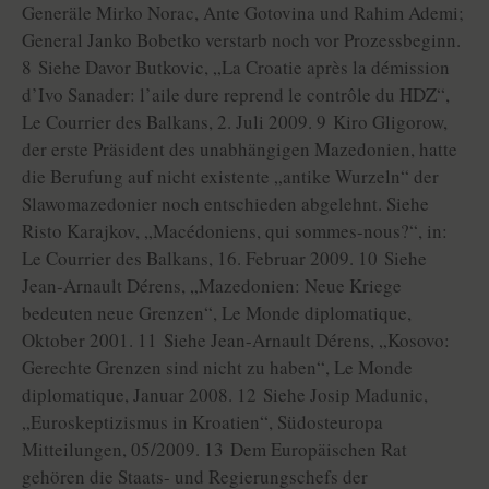
Generäle Mirko Norac, Ante Gotovina und Rahim Ademi;
General Janko Bobetko verstarb noch vor Prozessbeginn.
8 Siehe Davor Butkovic, „La Croatie après la démission
d’Ivo Sanader: l’aile dure reprend le contrôle du HDZ“,
Le Courrier des Balkans, 2. Juli 2009. 9 Kiro Gligorow,
der erste Präsident des unabhängigen Mazedonien, hatte
die Berufung auf nicht existente „antike Wurzeln“ der
Slawomazedonier noch entschieden abgelehnt. Siehe
Risto Karajkov, „Macédoniens, qui sommes-nous?“, in:
Le Courrier des Balkans, 16. Februar 2009. 10 Siehe
Jean-Arnault Dérens, „Mazedonien: Neue Kriege
bedeuten neue Grenzen“, Le Monde diplomatique,
Oktober 2001. 11 Siehe Jean-Arnault Dérens, „Kosovo:
Gerechte Grenzen sind nicht zu haben“, Le Monde
diplomatique, Januar 2008. 12 Siehe Josip Madunic,
„Euroskeptizismus in Kroatien“, Südosteuropa
Mitteilungen, 05/2009. 13 Dem Europäischen Rat
gehören die Staats- und Regierungschefs der