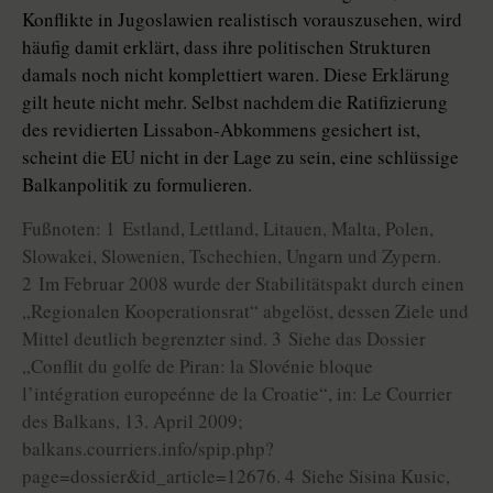
Konflikte in Jugoslawien realistisch vorauszusehen, wird
häufig damit erklärt, dass ihre politischen Strukturen
damals noch nicht komplettiert waren. Diese Erklärung
gilt heute nicht mehr. Selbst nachdem die Ratifizierung
des revidierten Lissabon-Abkommens gesichert ist,
scheint die EU nicht in der Lage zu sein, eine schlüssige
Balkanpolitik zu formulieren.
Fußnoten: 1 Estland, Lettland, Litauen, Malta, Polen,
Slowakei, Slowenien, Tschechien, Ungarn und Zypern.
2 Im Februar 2008 wurde der Stabilitätspakt durch einen
„Regionalen Kooperationsrat“ abgelöst, dessen Ziele und
Mittel deutlich begrenzter sind. 3 Siehe das Dossier
„Conflit du golfe de Piran: la Slovénie bloque
l’intégration europeénne de la Croatie“, in: Le Courrier
des Balkans, 13. April 2009;
balkans.courriers.info/spip.php?
page=dossier&id_article=12676. 4 Siehe Sisina Kusic,