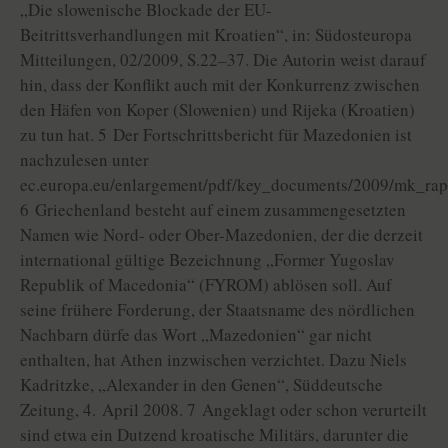
„Die slowenische Blockade der EU-
Beitrittsverhandlungen mit Kroatien“, in: Südosteuropa
Mitteilungen, 02/2009, S.22–37. Die Autorin weist darauf
hin, dass der Konflikt auch mit der Konkurrenz zwischen
den Häfen von Koper (Slowenien) und Rijeka (Kroatien)
zu tun hat. 5 Der Fortschrittsbericht für Mazedonien ist
nachzulesen unter
ec.europa.eu/enlargement/pdf/key_documents/2009/mk_rap
6 Griechenland besteht auf einem zusammengesetzten
Namen wie Nord- oder Ober-Mazedonien, der die derzeit
international gültige Bezeichnung „Former Yugoslav
Republik of Macedonia“ (FYROM) ablösen soll. Auf
seine frühere Forderung, der Staatsname des nördlichen
Nachbarn dürfe das Wort „Mazedonien“ gar nicht
enthalten, hat Athen inzwischen verzichtet. Dazu Niels
Kadritzke, „Alexander in den Genen“, Süddeutsche
Zeitung, 4. April 2008. 7 Angeklagt oder schon verurteilt
sind etwa ein Dutzend kroatische Militärs, darunter die