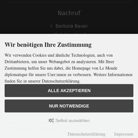
Nachruf
Barbara Bauer
Christian Semler
Wir benötigen Ihre Zustimmung
Wir verwenden Cookies und ähnliche Technologien, auch von
Folgen
Drittanbietern, um unser Webangebot zu analysieren. Mit Ihrer
Zustimmung helfen Sie uns dabei, die Homepage von Le Monde
diplomatique für unsere User:innen zu verbessern. Weitere Informationen
finden Sie in unserer Datenschutzerklärung.
Newsletter abonnieren
ALLE AKZEPTIEREN
In Kürze klug
mit der weltweit
größten
NUR NOTWENDIGE
Monatszeitung
für
internationale
Politik
Selbst auswählen
Jetzt das Digi-Abo testen:
LMd © 2026 | Template © 2009-2026 by
mod
ified eCommerce Shopsoftware
4,50 Euro für 3 Monate
mod
ified eCommerce Shopsoftware © 2009-2026
Datenschutzerklärung
Impressum