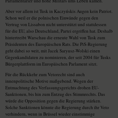
Parlamentarier und hohe Militärs ums Leben kamen.
Aber vor allem ist Tusk in Ka­czyń­skis Augen kein Patriot.
Schon weil er die polnischen Einwände gegen den
Vertrag von Lissabon nicht unterstützt und stattdessen
für die EU, also Deutschland, Partei ergriffen hat. Deshalb
hintertreibt Warschau die erneute Wahl von Tusk zum
Präsidenten des Europäischen Rats. Die PiS-Regierung
geht dabei so weit, mit Jacek Saryusz-Wolski einen
Gegenkandidaten zu nominieren, der seit 2004 für Tusks
Bürgerplattform im Europäischen Parlament sitzt.
Für die Rückkehr zum Vetorecht sind auch
innenpolitische Motive maßgebend. Wegen der
Entmachtung des Verfassungsgerichts drohen EU-
Sanktionen, bis hin zum Entzug des Stimmrechts. Das
würde die Opposition gegen die Regierung stärken.
Solche Sanktionen könnte die Regierung durch ihr Veto
verhindern, wenn in Brüssel wieder einstimmige