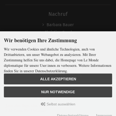
Nachruf
Barbara Bauer
Christian Semler
Wir benötigen Ihre Zustimmung
Wir verwenden Cookies und ähnliche Technologien, auch von
Folgen
Drittanbietern, um unser Webangebot zu analysieren. Mit Ihrer
Zustimmung helfen Sie uns dabei, die Homepage von Le Monde
diplomatique für unsere User:innen zu verbessern. Weitere Informationen
finden Sie in unserer Datenschutzerklärung.
Newsletter abonnieren
ALLE AKZEPTIEREN
In Kürze klug
mit der weltweit
größten
NUR NOTWENDIGE
Monatszeitung
für
internationale
Politik
Selbst auswählen
Jetzt das Digi-Abo testen:
LMd © 2026 | Template © 2009-2026 by
mod
ified eCommerce Shopsoftware
4,50 Euro für 3 Monate
mod
ified eCommerce Shopsoftware © 2009-2026
Datenschutzerklärung
Impressum