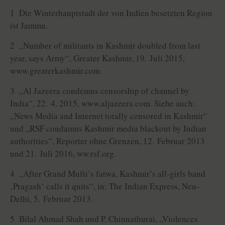
1 Die Winterhauptstadt der von Indien besetzten Region
ist Jammu.
2 „Number of militants in Kashmir doubled from last
year, says Army“, Greater Kashmir, 19. Juli 2015,
www.greaterkashmir.com.
3 „Al Jazeera condemns censorship of channel by
India“, 22. 4. 2015, www.aljazeera.com. Siehe auch:
„News Media and Internet totally censored in Kashmir“
und „RSF condamns Kashmir media blackout by Indian
authorities“, Reporter ohne Grenzen, 12. Februar 2013
und 21. Juli 2016, ww.rsf.org.
4 „After Grand Mufti’s fatwa, Kashmir’s all-girls band
‚Pragash‘ calls it quits“, in: The Indian Express, Neu-
Delhi, 5. Februar 2013.
5 Bilal Ahmad Shah und P. Chinnathurai, „Violences