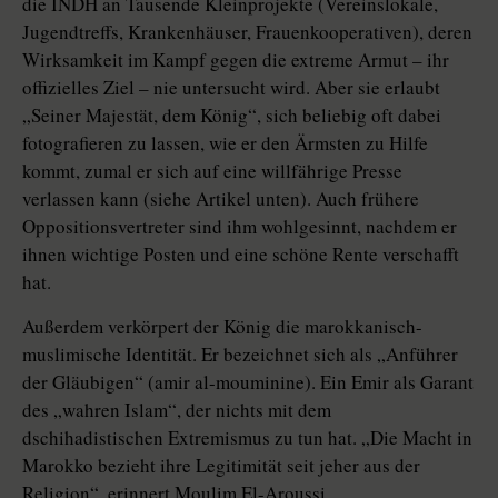
die INDH an Tausende Kleinprojekte (Vereinslokale,
Jugendtreffs, Krankenhäuser, Frauenkooperativen), deren
Wirksamkeit im Kampf gegen die extreme Armut – ihr
offizielles Ziel – nie untersucht wird. Aber sie erlaubt
„Seiner Majestät, dem König“, sich beliebig oft dabei
fotografieren zu lassen, wie er den Ärmsten zu Hilfe
kommt, zumal er sich auf eine willfährige Presse
verlassen kann (siehe Artikel unten). Auch frühere
Oppositionsvertreter sind ihm wohlgesinnt, nachdem er
ihnen wichtige Posten und eine schöne Rente verschafft
hat.
Außerdem verkörpert der König die marokkanisch-
muslimische Identität. Er bezeichnet sich als „Anführer
der Gläubigen“ (amir al-mouminine). Ein Emir als Garant
des „wahren Islam“, der nichts mit dem
dschihadistischen Extremismus zu tun hat. „Die Macht in
Marokko bezieht ihre Legitimität seit jeher aus der
Religion“, erinnert Moulim El-Aroussi,