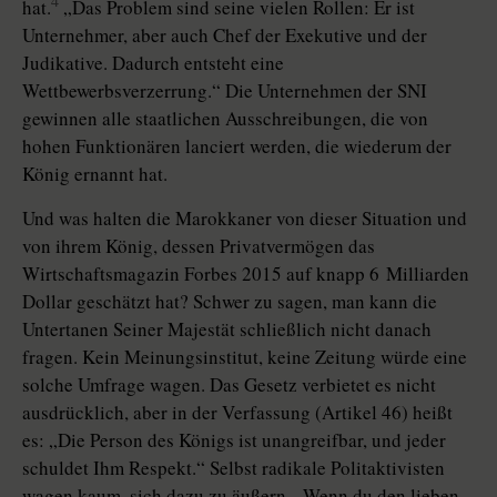
4
hat.
„Das Problem sind seine vielen Rollen: Er ist
Unternehmer, aber auch Chef der Exekutive und der
Judikative. Dadurch entsteht eine
Wettbewerbsverzerrung.“ Die Unternehmen der SNI
gewinnen alle staatlichen Ausschreibungen, die von
hohen Funktionären lanciert werden, die wiederum der
König ernannt hat.
Und was halten die Marokkaner von dieser Situation und
von ihrem König, dessen Privatvermögen das
Wirtschaftsmagazin Forbes 2015 auf knapp 6 Milliarden
Dollar geschätzt hat? Schwer zu sagen, man kann die
Untertanen Seiner Majestät schließlich nicht danach
fragen. Kein Meinungsinstitut, keine Zeitung würde eine
solche Umfrage wagen. Das Gesetz verbietet es nicht
ausdrücklich, aber in der Verfassung (Artikel 46) heißt
es: „Die Person des Königs ist unangreifbar, und jeder
schuldet Ihm Respekt.“ Selbst radikale Politaktivisten
wagen kaum, sich dazu zu äußern. „Wenn du den lieben