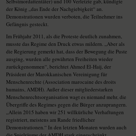
Selbstmordattentäter) und 100 Verletzte gab, kündigte
der König „das Ende der Nachgiebigkeit“ an.
Demonstrationen wurden ver­boten, die Teilnehmer ins
Gefängnis gesteckt.
Im Frühjahr 2011, als die Proteste deutlich zunahmen,
musste das Regime den Druck etwas mildern. „Aber als
die Regierung gemerkt hat, dass der Bewegung die Puste
ausging, wurden alle gewährten Freiheiten wieder
zurückgenommen“, berichtet Ahmed El-Haij, der
Präsident der Marokkanischen Vereinigung für
Menschenrechte (Association marocaine des droits
humains, AMDH). Außer dieser mitgliederstarken
Menschenrechtsorganisation wagt es niemand mehr, die
Übergriffe des Regimes gegen die Bürger anzuprangern.
„Allein 2015 haben wir 251 willkürliche Verhaftungen
registriert, meistens am Rande friedlicher
Demonstrationen.“ In den letzten Monaten wurden auch
die Spielräume der AMDH stark eingeschränkt.