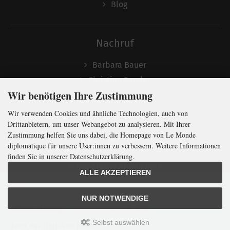
Blog
Nachruf
Barbara Bauer
Christian Semler
Wir benötigen Ihre Zustimmung
Wir verwenden Cookies und ähnliche Technologien, auch von
Folgen
Drittanbietern, um unser Webangebot zu analysieren. Mit Ihrer
Zustimmung helfen Sie uns dabei, die Homepage von Le Monde
diplomatique für unsere User:innen zu verbessern. Weitere Informationen
finden Sie in unserer Datenschutzerklärung.
Newsletter abonnieren
ALLE AKZEPTIEREN
In Kürze klug
mit der weltweit
größten
NUR NOTWENDIGE
Monatszeitung
für
internationale
Politik
Selbst auswählen
Jetzt das Digi-Abo testen:
LMd © 2026 | Template © 2009-2026 by
mod
ified eCommerce Shopsoftware