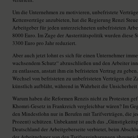
Um die Unternehmen zu motivieren, unbefristete Verträge
Kettenverträge anzubieten, hat die Regierung Renzi Steue
Arbeitgeber für jeden unterzeichneten unbefristeten Arbe
8000 Euro. Im Zuge der Austeritätspolitik wurden diese 
3300 Euro pro Jahr reduziert.
Aber auch jetzt lohnt es sich für einen Unternehmer imme
wachsendem Schutz“ abzuschließen und den Arbeiter inne
zu entlassen, anstatt ihm ein befristeten Vertrag zu gebe
Wechsel von befristeten zu unbefristeten Verträgen die Zah
künstlich aufbläht, während in Wahrheit die Unsicherheit
Warum haben die Reformen Renzis nicht zu Protesten gef
Khomri-Gesetz in Frankreich vergleichbar wären? Im Gege
den Mindestlohn nur in Berufen mit Tarifverträgen, die 
Prozent) schützen. Unbekannt ist auch das „Günstigkeitsp
Deutschland der Arbeitgeberseite verbietet, beim Abschl
der Arbeitnehmer von den Tarifvereinbarungen abzuweich