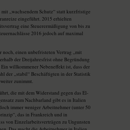
 mit „wachsendem Schutz“ statt kurzfristige
ranreize eingeführt. 2015 erhielten
itsvertrag eine Steuerermäßigung von bis zu
Steuernachlässe 2016 jedoch auf maximal
r noch, einen unbefristeten Vertrag „mit
rhalb der Dreijahresfrist ohne Begründung
n. Ein willkommener Nebeneffekt ist, dass der
l der „stabil“ Beschäftigten in der Statistik
 weiter zunimmt.
ührt, die mit dem Widerstand gegen das El-
nsatz zum Nachbarland gibt es in Italien
jedoch immer weniger Arbeitnehmer (unter 50
rinzip“, das in Frankreich und in
uss von Einzelarbeitsverträgen zu Ungunsten
en. Das macht die Arbeitnehmer in Italien