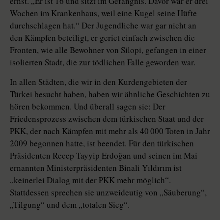
ernst. „Er ist 16 und sitzt im Gefängnis. Davor war er drei
Wochen im Krankenhaus, weil eine Kugel seine Hüfte
durchschlagen hat.“ Der Jugendliche war gar nicht an
den Kämpfen beteiligt, er geriet einfach zwischen die
Fronten, wie alle Bewohner von Silopi, gefangen in einer
isolierten Stadt, die zur tödlichen Falle geworden war.
In allen Städten, die wir in den Kurdengebieten der
Türkei besucht haben, haben wir ähnliche Geschichten zu
hören bekommen. Und überall sagen sie: Der
Friedensprozess zwischen dem türkischen Staat und der
PKK, der nach Kämpfen mit mehr als 40 000 Toten in Jahr
2009 begonnen hatte, ist beendet. Für den türkischen
Präsidenten Recep Tayyip Erdoğan und seinen im Mai
ernannten Ministerpräsidenten Binali Yıl­dı­rım ist
„keinerlei Dialog mit der PKK mehr möglich“.
Stattdessen sprechen sie unzweideutig von „Säuberung“,
„Tilgung“ und dem „totalen Sieg“.