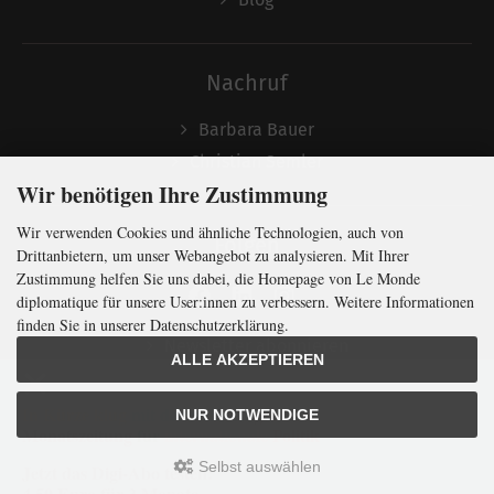
Nachruf
Barbara Bauer
Christian Semler
Wir benötigen Ihre Zustimmung
Wir verwenden Cookies und ähnliche Technologien, auch von
Folgen
Drittanbietern, um unser Webangebot zu analysieren. Mit Ihrer
Zustimmung helfen Sie uns dabei, die Homepage von Le Monde
diplomatique für unsere User:innen zu verbessern. Weitere Informationen
finden Sie in unserer Datenschutzerklärung.
Newsletter abonnieren
ALLE AKZEPTIEREN
In Kürze klug
mit der weltweit
größten
NUR NOTWENDIGE
Monatszeitung
für
internationale
Politik
Selbst auswählen
Jetzt das Digi-Abo testen:
LMd © 2026 | Template © 2009-2026 by
mod
ified eCommerce Shopsoftware
4,50 Euro für 3 Monate