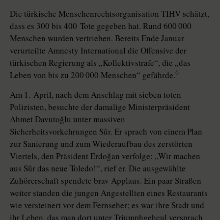
Die türkische Menschenrechtsorganisation TIHV schätzt,
dass es 300 bis 400 Tote gegeben hat. Rund 600 000
Menschen wurden vertrieben. Bereits Ende Januar
verurteilte Amnesty International die Offensive der
türkischen Re­gie­rung als „Kollektivstrafe“, die „das
6
Leben von bis zu 200 000 Menschen“ gefährde.
Am 1. April, nach dem Anschlag mit sieben toten
Polizisten, besuchte der damalige Ministerpräsident
Ahmet Davutoğlu unter massiven
Sicherheitsvorkehrungen Sûr. Er sprach von einem Plan
zur Sanierung und zum Wiederaufbau des zerstörten
Viertels, den Präsident Erdoğan verfolge: „Wir machen
aus Sûr das neue Toledo!“, rief er. Die ausgewählte
Zuhörerschaft spendete brav Applaus. Ein paar Straßen
weiter standen die jungen Angestellten eines Restaurants
wie versteinert vor dem Fernseher; es war ihre Stadt und
ihr Leben, das man dort unter Triumphgeheul versprach