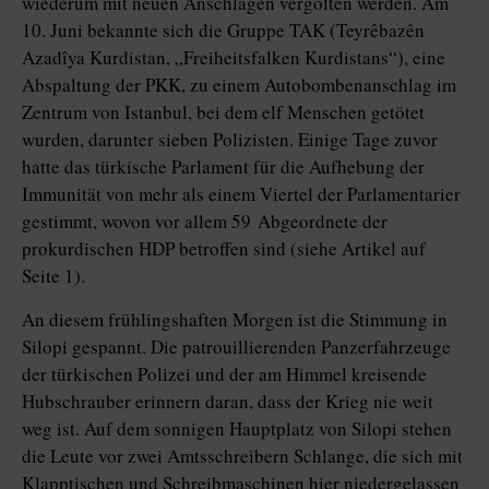
wiederum mit neuen Anschlägen vergolten werden. Am
10. Juni bekannte sich die Gruppe TAK (Teyrêbazên
Azadîya Kurdistan, „Freiheitsfalken Kurdistans“), eine
Abspaltung der PKK, zu einem Autobombenanschlag im
Zentrum von Istanbul, bei dem elf Menschen getötet
wurden, darunter sieben Polizisten. Einige Tage zuvor
hatte das türkische Parlament für die Aufhebung der
Immunität von mehr als einem Viertel der Parlamentarier
gestimmt, wovon vor allem 59 Abgeordnete der
prokurdischen HDP betroffen sind (siehe Artikel auf
Seite 1).
An diesem frühlingshaften Morgen ist die Stimmung in
Silopi gespannt. Die patrouillierenden Panzerfahrzeuge
der türkischen Polizei und der am Himmel kreisende
Hubschrauber erinnern daran, dass der Krieg nie weit
weg ist. Auf dem sonnigen Hauptplatz von Silopi stehen
die Leute vor zwei Amtsschreibern Schlange, die sich mit
Klapptischen und Schreibmaschinen hier niedergelassen