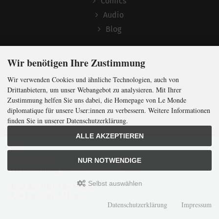
Comics
Audio
Blog
Wir benötigen Ihre Zustimmung
Nachruf
Wir verwenden Cookies und ähnliche Technologien, auch von
Barbara Bauer
Drittanbietern, um unser Webangebot zu analysieren. Mit Ihrer
Zustimmung helfen Sie uns dabei, die Homepage von Le Monde
Christian Semler
diplomatique für unsere User:innen zu verbessern. Weitere Informationen
finden Sie in unserer Datenschutzerklärung.
ALLE AKZEPTIEREN
Folgen
In Kürze klug
mit der weltweit
größten
NUR NOTWENDIGE
Monatszeitung
für
internationale
Politik
Newsletter abonnieren
Selbst auswählen
Jetzt das Digi-Abo testen:
4,50 Euro für 3 Monate
Datenschutzerklärung
Impressum