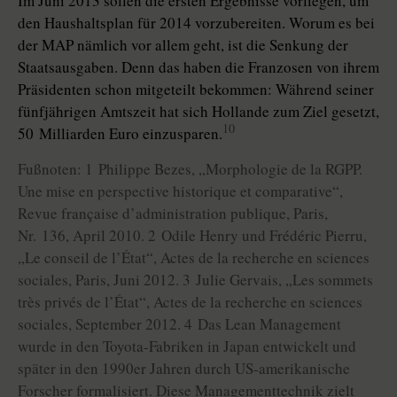
Im Juni 2013 sollen die ersten Ergebnisse vorliegen, um
den Haushaltsplan für 2014 vorzubereiten. Worum es bei
der MAP nämlich vor allem geht, ist die Senkung der
Staatsausgaben. Denn das haben die Franzosen von ihrem
Präsidenten schon mitgeteilt bekommen: Während seiner
fünfjährigen Amtszeit hat sich Hollande zum Ziel gesetzt,
10
50 Milliarden Euro einzusparen.
Fußnoten: 1 Philippe Bezes, „Morphologie de la RGPP.
Une mise en perspective historique et comparative“,
Revue française d’administration publique, Paris,
Nr. 136, April 2010. 2 Odile Henry und Frédéric Pierru,
„Le conseil de l’État“, Actes de la recherche en sciences
sociales, Paris, Juni 2012. 3 Julie Gervais, „Les sommets
très privés de l’État“, Actes de la recherche en sciences
sociales, September 2012. 4 Das Lean Management
wurde in den Toyota-Fabriken in Japan entwickelt und
später in den 1990er Jahren durch US-amerikanische
Forscher formalisiert. Diese Managementtechnik zielt