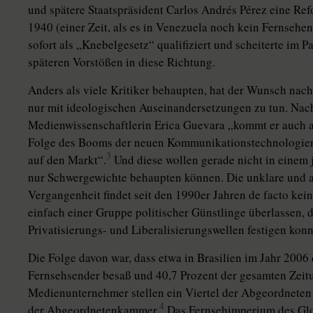
und spätere Staatspräsident Carlos Andrés Pérez eine R
1940 (einer Zeit, als es in Venezuela noch kein Fernseh
sofort als „Knebelgesetz“ qualifiziert und scheiterte im 
späteren Vorstößen in diese Richtung.
Anders als viele Kritiker behaupten, hat der Wunsch nach
nur mit ideologischen Auseinandersetzungen zu tun. Nac
Medienwissenschaftlerin Erica Guevara „kommt er auch au
Folge des Booms der neuen Kommunikationstechnologien 
3
auf den Markt“.
Und diese wollen gerade nicht in einem 
nur Schwergewichte behaupten können. Die unklare und au
Vergangenheit findet seit den 1990er Jahren de facto k
einfach einer Gruppe politischer Günstlinge überlassen, d
Privatisierungs- und Liberalisierungswellen festigen konn
Die Folge davon war, dass etwa in Brasilien im Jahr 2006
Fernsehsender besaß und 40,7 Prozent der gesamten Zeitu
Medienunternehmer stellen ein Viertel der Abgeordneten 
4
der Abgeordnetenkammer.
Das Fernsehimperium des Gl