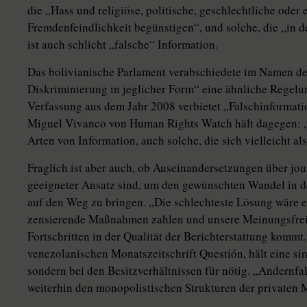
die „Hass und religiöse, politische, geschlechtliche oder
Fremdenfeindlichkeit begünstigen“, und solche, die „in 
ist auch schlicht „falsche“ Information.
Das bolivianische Parlament verabschiedete im Namen d
Diskriminierung in jeglicher Form“ eine ähnliche Regelu
Verfassung aus dem Jahr 2008 verbietet „Falschinformatio
Miguel Vivanco von Human Rights Watch hält dagegen: „D
Arten von Information, auch solche, die sich vielleicht als
Fraglich ist aber auch, ob Auseinandersetzungen über jou
geeigneter Ansatz sind, um den gewünschten Wandel in d
auf den Weg zu bringen. „Die schlechteste Lösung wäre ein
zensierende Maßnahmen zahlen und unsere Meinungsfreih
Fortschritten in der Qualität der Berichterstattung komm
venezolanischen Monatszeitschrift Questión, hält eine sin
sondern bei den Besitzverhältnissen für nötig. „Andernfa
weiterhin den monopolistischen Strukturen der privaten M