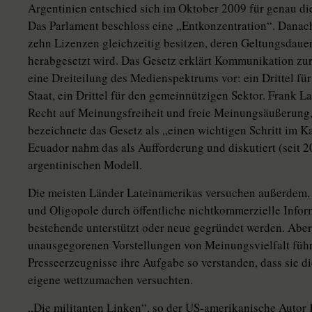
Argentinien entschied sich im Oktober 2009 für genau di
Das Parlament beschloss eine „Entkonzentration“. Danac
zehn Lizenzen gleichzeitig besitzen, deren Geltungsdauer
herabgesetzt wird. Das Gesetz erklärt Kommunikation zur 
eine Dreiteilung des Medienspektrums vor: ein Drittel für
Staat, ein Drittel für den gemeinnützigen Sektor. Frank L
Recht auf Meinungsfreiheit und freie Meinungsäußerung, 
bezeichnete das Gesetz als „einen wichtigen Schritt im 
Ecuador nahm das als Aufforderung und diskutiert (seit 
argentinischen Modell.
Die meisten Länder Lateinamerikas versuchen außerdem, 
und Oligopole durch öffentliche nichtkommerzielle Info
bestehende unterstützt oder neue gegründet werden. Abe
unausgegorenen Vorstellungen von Meinungsvielfalt führt
Presseerzeugnisse ihre Aufgabe so verstanden, dass sie d
eigene wettzumachen versuchten.
„Die militanten Linken“, so der US-amerikanische Autor