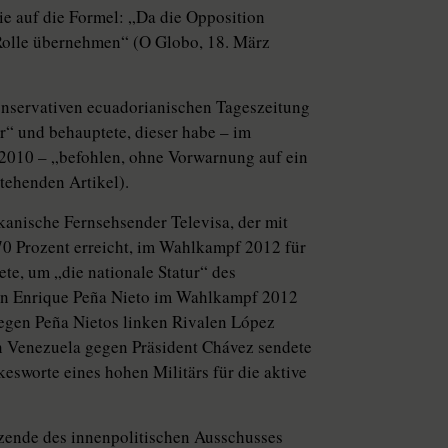
sie auf die Formel: „Da die Opposition
n Rolle übernehmen“ (O Globo, 18. März
konservativen ecuadorianischen Tageszeitung
or“ und behauptete, dieser habe – im
2010 – „befohlen, ohne Vorwarnung auf ein
tehenden Artikel).
kanische Fernsehsender Televisa, der mit
0 Prozent erreicht, im Wahlkampf 2012 für
tete, um „die nationale Statur“ des
ten Enrique Peña Nieto im Wahlkampf 2012
egen Peña Nietos linken Rivalen López
 Venezuela gegen Präsident Chávez sendete
esworte eines hohen Militärs für die aktive
tzende des innenpolitischen Ausschusses