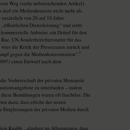
esen Weg (siehe nebenstehenden Artikel).
h darf ein Medienkonzern nicht mehr als
 zusätzlich von 20 auf 10 Jahre
„öffentlichen Dienstleistung“ und sieht
 kommerzielle Anbieter, ein Drittel für den
a Rue, UN-Sonderberichterstatter für das
wies die Kritik der Pressezaren zurück und
8
Kampf gegen die Medienkonzentration“.
2009!) einen Entwurf nach dem
die Vorherrschaft der privaten Monopole
rmationsangebote zu unterlaufen – indem
r diese Bemühungen waren oft fruchtlos: Die
en dazu, dass etliche der neuen
ie Entgleisungen der privaten Medien durch
 Ken Knabb, „glauben im Allgemeinen, dass