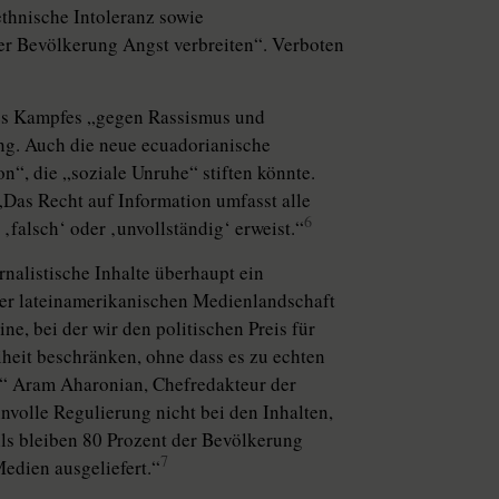
 ethnische Intoleranz sowie
der Bevölkerung Angst verbreiten“. Verboten
es Kampfes „gegen Rassismus und
ng. Auch die neue ecuadorianische
n“, die „soziale Unruhe“ stiften könnte.
as Recht auf Information umfasst alle
6
 ‚falsch‘ oder ‚unvollständig‘ erweist.“
rnalistische Inhalte überhaupt ein
er lateinamerikanischen Medienlandschaft
e, bei der wir den politischen Preis für
eit beschränken, ohne dass es zu echten
t.“ Aram Aharonian, Chefredakteur der
nvolle Regulierung nicht bei den Inhalten,
lls bleiben 80 Prozent der Bevölkerung
7
edien ausgeliefert.“