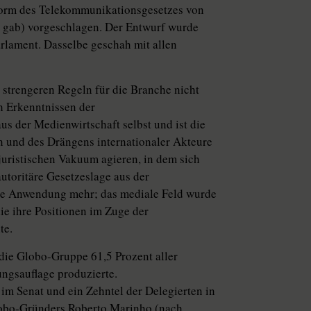
eform des Telekommunikationsgesetzes von
en gab) vorgeschlagen. Der Entwurf wurde
Parlament. Dasselbe geschah mit allen
 strengeren Regeln für die Branche nicht
h Erkenntnissen der
s der Medienwirtschaft selbst und ist die
und des Drängens internationaler Akteure
juristischen Vakuum agieren, in dem sich
toritäre Gesetzeslage aus der
eine Anwendung mehr; das mediale Feld wurde
ie ihre Positionen im Zuge der
te.
 die Globo-Gruppe 61,5 Prozent aller
ngsauflage produzierte.
im Senat und ein Zehntel der Delegierten in
obo-Gründers Roberto Marinho (nach