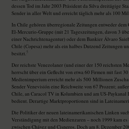
dessen Tod im Jahr 2003 Präsident da Silva dreitägige St
Sender in aller Welt und erreicht täglich mehr als 100 Mi
In Chile gehören überregionale Zeitungen entweder dem
El-Mercurio-Gruppe (mit 21 Tageszeitungen, davon 3 übe
einer Nachrichtenagentur) oder dem Bankier Álvaro Saieh,
Chile (Copesa) mehr als ein halbes Dutzend Zeitungen un
5
besitzt.
Der reichste Venezolaner (und einer der 150 reichsten M
herrscht über ein Geflecht von etwa 60 Firmen mit fast 30
Medienimperium erreicht mehr als 500 Millionen Zuschau
Sender Venevisión eine Reichweite von 67 Prozent; außer
Chile, an Caracol TV in Kolumbien und am US-Paykanal 
bedient. Derartige Marktproportionen sind in Lateinamer
Die Politiker der neuen lateinamerikanischen Linken suc
Verständigung mit den Medienzaren – noch 1999 kam es d
zwischen Chávez und Cisneros. Doch am 8. Dezember 20