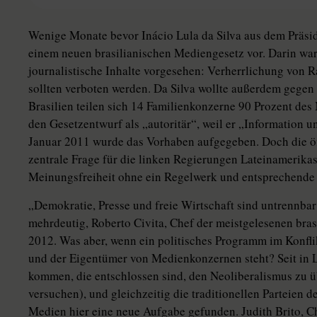
Wenige Monate bevor Inácio Lula da Silva aus dem Präsid
einem neuen brasilianischen Mediengesetz vor. Darin wa
journalistische Inhalte vorgesehen: Verherrlichung von 
sollten verboten werden. Da Silva wollte außerdem gegen
Brasilien teilen sich 14 Familienkonzerne 90 Prozent de
den Gesetzentwurf als „autoritär“, weil er „Information un
Januar 2011 wurde das Vorhaben aufgegeben. Doch die öf
zentrale Frage für die linken Regierungen Lateinamerika
Meinungsfreiheit ohne ein Regelwerk und entsprechende p
„Demokratie, Presse und freie Wirtschaft sind untrennbar
mehrdeutig, Roberto Civita, Chef der meistgelesenen brasi
2012. Was aber, wenn ein politisches Programm im Konflik
und der Eigentümer von Medienkonzernen steht? Seit in L
kommen, die entschlossen sind, den Neoliberalismus zu 
versuchen), und gleichzeitig die traditionellen Parteien 
Medien hier eine neue Aufgabe gefunden. Judith Brito, C