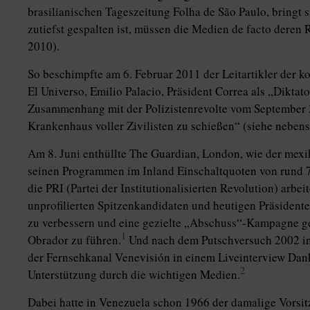
brasilianischen Tageszeitung Folha de São Paulo, bringt 
zutiefst gespalten ist, müssen die Medien de facto dere
2010).
So beschimpfte am 6. Februar 2011 der Leitartikler der 
El Universo, Emilio Palacio, Präsident Correa als „Diktat
Zusammenhang mit der Polizistenrevolte vom September 
Krankenhaus voller Zivilisten zu schießen“ (siehe nebens
Am 8. Juni enthüllte The Guardian, London, wie der mexi
seinen Programmen im Inland Einschaltquoten von rund 7
die PRI (Partei der Institutionalisierten Revolution) arbei
unprofilierten Spitzenkandidaten und heutigen Präsiden
zu verbessern und eine gezielte „Abschuss“-Kampagne g
1
Obrador zu führen.
Und nach dem Putschversuch 2002 in
der Fernsehkanal Venevisión in einem Liveinterview Dank
2
Unterstützung durch die wichtigen Medien.
Dabei hatte in Venezuela schon 1966 der damalige Vorsi