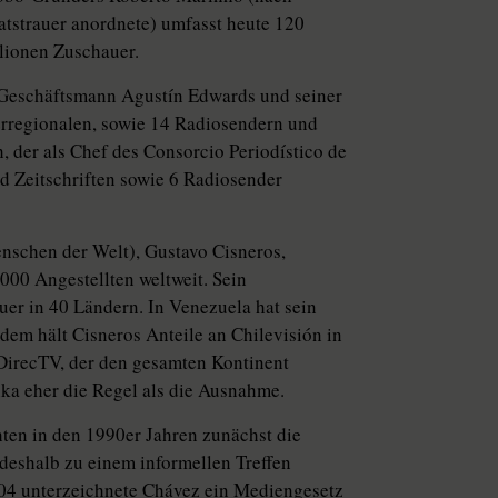
aatstrauer anordnete) umfasst heute 120
llionen Zuschauer.
 Geschäftsmann Agustín Edwards und seiner
rregionalen, sowie 14 Radiosendern und
 der als Chef des Consorcio Periodístico de
d Zeitschriften sowie 6 Radiosender
enschen der Welt), Gustavo Cisneros,
 000 Angestellten weltweit. Sein
er in 40 Ländern. In Venezuela hat sein
dem hält Cisneros Anteile an Chilevisión in
DirecTV, der den gesamten Kontinent
ika eher die Regel als die Ausnahme.
hten in den 1990er Jahren zunächst die
eshalb zu einem informellen Treffen
04 unterzeichnete Chávez ein Mediengesetz