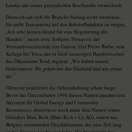
Landes mit seiner persönlichen Brieftasche verwechselt.
Dennoch sah sich die Branche bislang nicht veranlasst,
für mehr Transparenz auf den Rohstoffmärkten zu sorgen.
„Ich sehe keinen Grund für eine Regulierung des
Handels“, meint etwa Torbjörn Törnqvist, der
Vorstandsvorsitzende von Gunvor. Und Pierre Barbe, sein
Kollege bei Totsa, der in Genf ansässigen Handelstochter
des Ölkonzerns Total, ergänzt: „Wir haben unsere
Geheimnisse. Sie gehen nur das Gastland und uns etwas
7
an.“
Glencore praktiziert die Geheimhaltung schon lange:
Bevor das Unternehmen 1994 diesen Namen annahm (ein
Akronym für Global Energy and Commodity
Ressources), firmierte es noch unter dem Namen seines
Gründers Marc Rich (Marc Rich + Co AG), einem aus
Belgien stammenden Geschäftsmann, der eine Zeit lang
in den Vereinigten Staaten lebte. Die Neutralität der