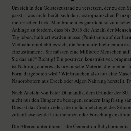
Um sich in den Geisteszustand zu versetzen, der zu den S
passt – was nicht heißt, sich den „extropianischen Prinzip
rhetorischer Trick. Man braucht es gar nicht so zu mache
Anklage zu fordern, dass bis 2015 die Anzahl der Mensch
Tag leben, halbiert werden müsse (Punkt eins auf der be
Vielmehr empfiehlt es sich, die Seminarteilnehmer am er
einzustimmen: „Sie müssen eine Milliarde Menschen auf 
Sie das an?“ Richtig! Ein positiver, konstruktiver, prag
ist Nahrung anderes als organische Materie, die in einer
Form dargeboten wird? Wir brauchen also nur eine Maschi
Nanorobotern aus Dreck oder Algen Nahrung herstellt. Pr
Nach Ansicht von Peter Diamandis, dem Gründer der SU, i
nicht nur den Hunger zu besiegen, sondern langfristig sä
Dies ist das Credo vieler, die im Schmelztiegel des Silico
zukunftsweisende Unternehmen oder Forschungsinstitute 
Die Älteren unter ihnen – die Generation Babyboomer ist