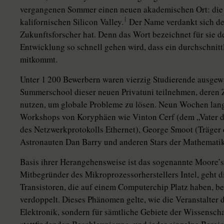
vergangenen Sommer einen neuen akademischen Ort: die S
1
kalifornischen Silicon Valley.
Der Name verdankt sich der
Zukunftsforscher hat. Denn das Wort bezeichnet für sie d
Entwicklung so schnell gehen wird, dass ein durchschnitt
mitkommt.
Unter 1 200 Bewerbern waren vierzig Studierende ausgewä
Summerschool dieser neuen Privatuni teilnehmen, deren Zi
nutzen, um globale Probleme zu lösen. Neun Wochen lang
Workshops von Koryphäen wie Vinton Cerf (dem „Vater des
des Netzwerkprotokolls Ethernet), George Smoot (Träger
Astronauten Dan Barry und anderen Stars der Mathemati
Basis ihrer Herangehensweise ist das sogenannte Moore’
Mitbegründer des Mikroprozessorherstellers Intel, geht d
Transistoren, die auf einem Computerchip Platz haben, be
verdoppelt. Dieses Phänomen gelte, wie die Veranstalter d
Elektronik, sondern für sämtliche Gebiete der Wissenschaf