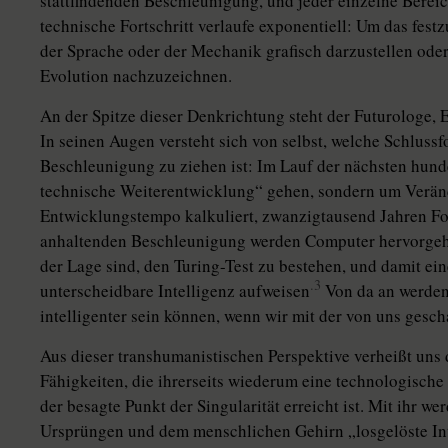
stattfindenden Beschleunigung, und jeder einzelne Bereic
technische Fortschritt verlaufe exponentiell: Um das fest
der Sprache oder der Mechanik grafisch darzustellen ode
Evolution nachzuzeichnen.
An der Spitze dieser Denkrichtung steht der Futurologe,
In seinen Augen versteht sich von selbst, welche Schluss
Beschleunigung zu ziehen ist: Im Lauf der nächsten hunde
technische Weiterentwicklung“ gehen, sondern um Verän
Entwicklungstempo kalkuliert, zwanzigtausend Jahren For
anhaltenden Beschleunigung werden Computer hervorgehe
der Lage sind, den Turing-Test zu bestehen, und damit ei
.3
unterscheidbare Intelligenz aufweisen
Von da an werden
intelligenter sein können, wenn wir mit der von uns gesc
Aus dieser transhumanistischen Perspektive verheißt uns 
Fähigkeiten, die ihrerseits wiederum eine technologische
der besagte Punkt der Singularität erreicht ist. Mit ihr we
Ursprüngen und dem menschlichen Gehirn „losgelöste Int