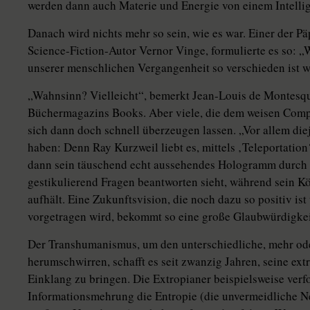
werden dann auch Materie und Energie von einem Intelli
Danach wird nichts mehr so sein, wie es war. Einer der Pä
Science-Fiction-Autor Vernor Vinge, formulierte es so: „W
unserer menschlichen Vergangenheit so verschieden ist 
„Wahnsinn? Vielleicht“, bemerkt Jean-Louis de Montesqu
Büchermagazins Books. Aber viele, die dem weisen Compu
sich dann doch schnell überzeugen lassen. „Vor allem dieje
haben: Denn Ray Kurzweil liebt es, mittels ‚Teleportati
dann sein täuschend echt aussehendes Hologramm durch e
gestikulierend Fragen beantworten sieht, während sein Kö
aufhält. Eine Zukunftsvision, die noch dazu so positiv i
vorgetragen wird, bekommt so eine große Glaubwürdigkei
Der Transhumanismus, um den unterschiedliche, mehr oder
herumschwirren, schafft es seit zwanzig Jahren, seine ex
Einklang zu bringen. Die Extropianer beispielsweise verfo
Informationsmehrung die Entropie (die unvermeidliche Ne