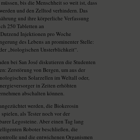
 müssen, bis die Menschheit so weit ist, dass
t werden und den Zelltod verhindern. Das
rnährung und ihre körperliche Verfassung
ich 250 Tabletten an
s Dutzend Injektionen pro Woche
ängerung des Lebens an prominenter Stelle:
der „biologischen Unsterblichkeit“.
n bei San José diskutieren die Studenten
sen: Zerstörung von Bergen, um aus der
ologischen Solarzellen im Weltall oder,
Energieversorger in Zeiten erhöhten
ternehmen abschalten können.
angezüchtet werden, die Biokerosin
spielen, als Tester noch vor der
arer Legosteine. Aber einen Tag lang
elligenten Roboter beschließen, die
Kontrolle und die entwichenen Organismen