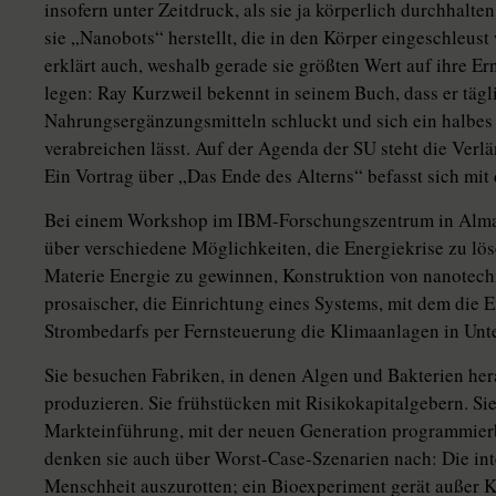
insofern unter Zeitdruck, als sie ja körperlich durchhalten
sie „Nanobots“ herstellt, die in den Körper eingeschleus
erklärt auch, weshalb gerade sie größten Wert auf ihre E
legen: Ray Kurzweil bekennt in seinem Buch, dass er tägl
Nahrungsergänzungsmitteln schluckt und sich ein halbe
verabreichen lässt. Auf der Agenda der SU steht die Verl
Ein Vortrag über „Das Ende des Alterns“ befasst sich mit 
Bei einem Workshop im IBM-Forschungszentrum in Almade
über verschiedene Möglichkeiten, die Energiekrise zu lö
Materie Energie zu gewinnen, Konstruktion von nanotechn
prosaischer, die Einrichtung eines Systems, mit dem die 
Strombedarfs per Fernsteuerung die Klimaanlagen in Un
Sie besuchen Fabriken, in denen Algen und Bakterien her
produzieren. Sie frühstücken mit Risikokapitalgebern. Sie 
Markteinführung, mit der neuen Generation programmierb
denken sie auch über Worst-Case-Szenarien nach: Die int
Menschheit auszurotten; ein Bioexperiment gerät außer 