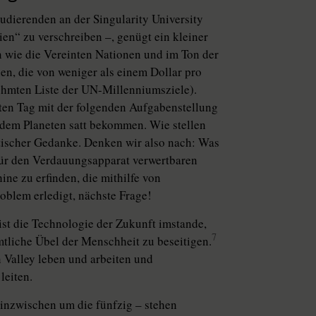
tudierenden an der Singularity University
ien“ zu verschreiben –, genügt ein kleiner
n wie die Vereinten Nationen und im Ton der
en, die von weniger als einem Dollar pro
rühmten Liste der UN-Millenniumsziele).
sten Tag mit der folgenden Aufgabenstellung
dem Planeten satt bekommen. Wie stellen
matischer Gedanke. Denken wir also nach: Was
 für den Verdauungsapparat verwertbaren
ne zu erfinden, die mithilfe von
oblem erledigt, nächste Frage!
st die Technologie der Zukunft imstande,
7
mtliche Übel der Menschheit zu beseitigen.
n Valley leben und arbeiten und
leiten.
 inzwischen um die fünfzig – stehen