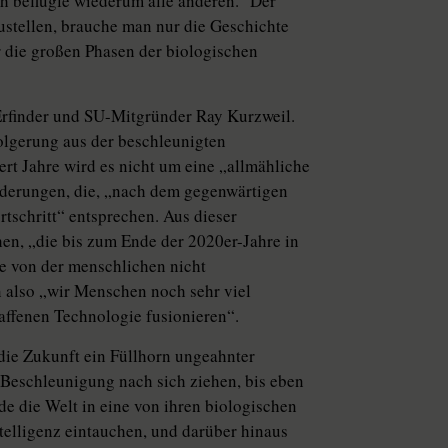
h beflügle wiederum alle anderen.
Der
zustellen, brauche man nur die Geschichte
r die großen Phasen der biologischen
 Erfinder und SU-Mitgründer Ray Kurzweil.
folgerung aus der beschleunigten
rt Jahre wird es nicht um eine „allmähliche
derungen, die, „nach dem gegenwärtigen
tschritt“ entsprechen. Aus dieser
n, „die bis zum Ende der 2020er-Jahre in
ne von der menschlichen nicht
 also „wir Menschen noch sehr viel
haffenen Technologie fusionieren“.
die Zukunft ein Füllhorn ungeahnter
 Beschleunigung nach sich ziehen, bis eben
rde die Welt in eine von ihren biologischen
elligenz eintauchen, und darüber hinaus