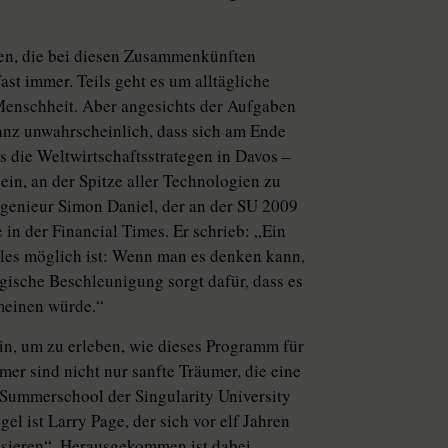
en, die bei diesen Zusammenkünften
st immer. Teils geht es um alltägliche
 Menschheit. Aber angesichts der Aufgaben
anz unwahrscheinlich, dass sich am Ende
s die Weltwirtschaftsstrategen in Davos –
ein, an der Spitze aller Technologien zu
 Ingenieur Simon Daniel, der an der SU 2009
 in der Financial Times. Er schrieb: „Ein
lles möglich ist: Wenn man es denken kann,
gische Beschleunigung sorgt dafür, dass es
 meinen würde.“
in, um zu erleben, wie dieses Programm für
mer sind nicht nur sanfte Träumer, die eine
Summerschool der Singularity University
el ist Larry Page, der sich vor elf Jahren
nisieren“. Herausgekommen ist dabei –