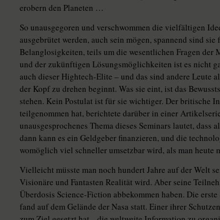
erobern den Planeten …
So unausgegoren und verschwommen die vielfältigen Ide
ausgebrütet werden, auch sein mögen, spannend sind sie fa
Belanglosigkeiten, teils um die wesentlichen Fragen der
und der zukünftigen Lösungsmöglichkeiten ist es nicht g
auch dieser Hightech-Elite – und das sind andere Leute al
der Kopf zu drehen beginnt. Was sie eint, ist das Bewussts
stehen. Kein Postulat ist für sie wichtiger. Der britische
teilgenommen hat, berichtete darüber in einer Artikelserie
unausgesprochenes Thema dieses Seminars lautet, dass a
dann kann es ein Geldgeber finanzieren, und die technolo
womöglich viel schneller umsetzbar wird, als man heute
Vielleicht müsste man noch hundert Jahre auf der Welt se
Visionäre und Fantasten Realität wird. Aber seine Teilneh
Überdosis Science-Fiction abbekommen haben. Die erste 
fand auf dem Gelände der Nasa statt. Einer ihrer Schutzeng
zum Ziel gesetzt hat, „die weltweite Information zu orga