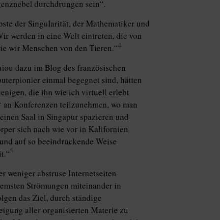
genznebel durchdrungen sein“.
pste der Singularität, der Mathematiker und
ir werden in eine Welt eintreten, die von
4
wie wir Menschen von den Tieren.“
iou dazu im Blog des französischen
terpionier einmal begegnet sind, hätten
nigen, die ihn wie ich virtuell erlebt
on‘ an Konferenzen teilzunehmen, wo man
inen Saal in Singapur spazieren und
rper sich nach wie vor in Kalifornien
st und auf so beeindruckende Weise
5
t.“
 weniger abstruse Internetseiten
tremsten Strömungen miteinander in
lgen das Ziel, durch ständige
igung aller organisierten Materie zu