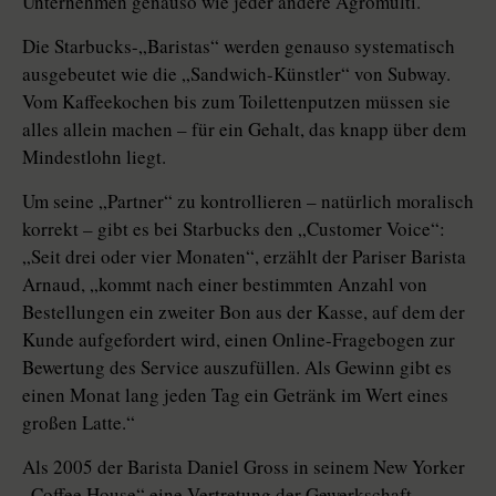
Unternehmen genauso wie jeder andere Agromulti.
Die Starbucks-„Baristas“ werden genauso systematisch
ausgebeutet wie die „Sandwich-Künstler“ von Subway.
Vom Kaffeekochen bis zum Toilettenputzen müssen sie
alles allein machen – für ein Gehalt, das knapp über dem
Mindestlohn liegt.
Um seine „Partner“ zu kontrollieren – natürlich moralisch
korrekt – gibt es bei Starbucks den „Customer Voice“:
„Seit drei oder vier Monaten“, erzählt der Pariser Barista
Arnaud, „kommt nach einer bestimmten Anzahl von
Bestellungen ein zweiter Bon aus der Kasse, auf dem der
Kunde aufgefordert wird, einen Online-Fragebogen zur
Bewertung des Service auszufüllen. Als Gewinn gibt es
einen Monat lang jeden Tag ein Getränk im Wert eines
großen Latte.“
Als 2005 der Barista Daniel Gross in seinem New Yorker
„Coffee House“ eine Vertretung der Gewerkschaft