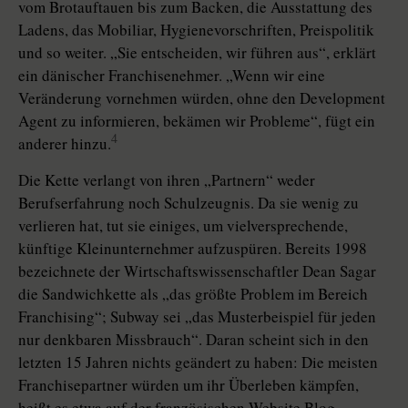
vom Brotauftauen bis zum Backen, die Ausstattung des
Ladens, das Mobiliar, Hygienevorschriften, Preispolitik
und so weiter. „Sie entscheiden, wir führen aus“, erklärt
ein dänischer Franchisenehmer. „Wenn wir eine
Veränderung vornehmen würden, ohne den Development
Agent zu informieren, bekämen wir Probleme“, fügt ein
4
anderer hinzu.
Die Kette verlangt von ihren „Partnern“ weder
Berufserfahrung noch Schulzeugnis. Da sie wenig zu
verlieren hat, tut sie einiges, um vielversprechende,
künftige Kleinunternehmer aufzuspüren. Bereits 1998
bezeichnete der Wirtschaftswissenschaftler Dean Sagar
die Sandwichkette als „das größte Problem im Bereich
Franchising“; Subway sei „das Musterbeispiel für jeden
nur denkbaren Missbrauch“. Daran scheint sich in den
letzten 15 Jahren nichts geändert zu haben: Die meisten
Fran­chise­partner würden um ihr Überleben kämpfen,
heißt es etwa auf der französischen Website Blog-