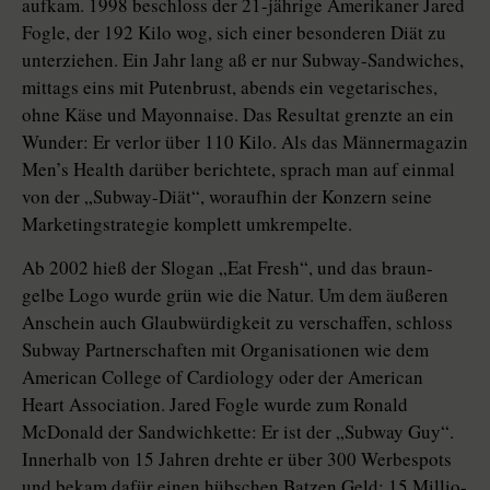
aufkam. 1998 beschloss der 21-jährige Amerikaner Jared
Fogle, der 192 Kilo wog, sich einer besonderen Diät zu
unterziehen. Ein Jahr lang aß er nur Subway-Sandwiches,
mittags eins mit Putenbrust, abends ein vegetarisches,
ohne Käse und Mayonnaise. Das Resultat grenzte an ein
Wunder: Er verlor über 110 Kilo. Als das Männermagazin
Men’s Health darüber berichtete, sprach man auf einmal
von der „Subway-Diät“, woraufhin der Konzern seine
Marketingstrategie komplett umkrempelte.
Ab 2002 hieß der Slogan „Eat Fresh“, und das braun-
gelbe Logo wurde grün wie die Natur. Um dem äußeren
Anschein auch Glaubwürdigkeit zu verschaffen, schloss
Subway Partnerschaften mit Organisationen wie dem
American College of Cardiology oder der American
Heart Association. Jared Fogle wurde zum Ronald
McDonald der Sandwichkette: Er ist der „Subway Guy“.
Innerhalb von 15 Jahren drehte er über 300 Werbespots
und bekam dafür einen hübschen Batzen Geld: 15 Mil­lio­