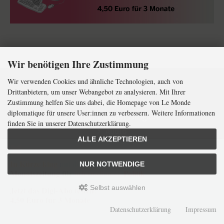
Wir benötigen Ihre Zustimmung
Wir verwenden Cookies und ähnliche Technologien, auch von
Drittanbietern, um unser Webangebot zu analysieren. Mit Ihrer
Zeitung
Zustimmung helfen Sie uns dabei, die Homepage von Le Monde
diplomatique für unsere User:innen zu verbessern. Weitere Informationen
Aktuelle Monatsausgabe
finden Sie in unserer Datenschutzerklärung.
Audio
ALLE AKZEPTIEREN
Comics
Kunst
In Kürze klug
mit der weltweit
größten
NUR NOTWENDIGE
Monatszeitung
für
internationale
Politik
Zeitungsabo
Selbst auswählen
Erscheinungstermine
Jetzt das Digi-Abo testen:
4,50 Euro für 3 Monate
Digitale Formate
Datenschutzerklärung
Impressum