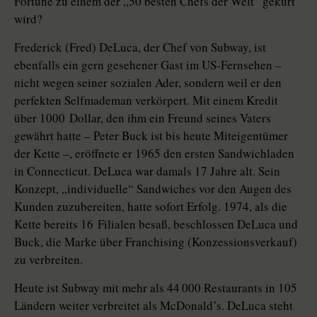
Fortune zu einem der „50 besten Chefs der Welt“ gekürt
wird?
Frederick (Fred) DeLuca, der Chef von Subway, ist
ebenfalls ein gern gesehener Gast im US-Fernsehen –
nicht wegen seiner sozialen Ader, sondern weil er den
perfekten Selfmademan verkörpert. Mit einem Kredit
über 1000 Dollar, den ihm ein Freund seines Vaters
gewährt hatte – Peter Buck ist bis heute Miteigentümer
der Kette –, eröffnete er 1965 den ersten Sandwichladen
in Connecticut. DeLuca war damals 17 Jahre alt. Sein
Konzept, „individuelle“ Sandwiches vor den Augen des
Kunden zuzubereiten, hatte sofort Erfolg. 1974, als die
Kette bereits 16 Filialen besaß, beschlossen DeLuca und
Buck, die Marke über Franchising (Konzessionsverkauf)
zu verbreiten.
Heute ist Subway mit mehr als 44 000 Restaurants in 105
Ländern weiter verbreitet als McDonald’s. DeLuca steht