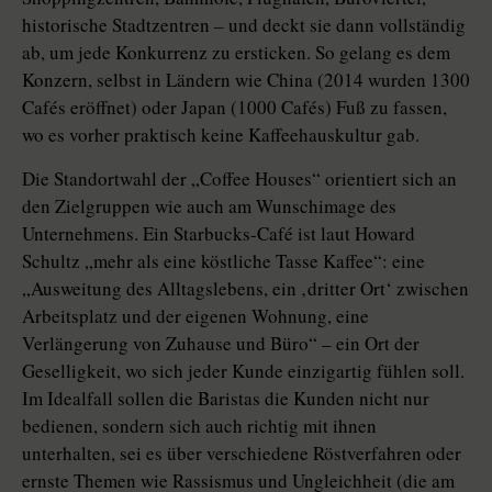
historische Stadtzentren – und deckt sie dann vollständig
ab, um jede Konkurrenz zu ersticken. So gelang es dem
Konzern, selbst in Ländern wie China (2014 wurden 1300
Cafés eröffnet) oder Japan (1000 Cafés) Fuß zu fassen,
wo es vorher praktisch keine Kaffeehauskultur gab.
Die Standortwahl der „Coffee Houses“ orientiert sich an
den Zielgruppen wie auch am Wunschimage des
Unternehmens. Ein Starbucks-Café ist laut Howard
Schultz „mehr als eine köstliche Tasse Kaffee“: eine
„Ausweitung des Alltagslebens, ein ‚dritter Ort‘ zwischen
Arbeitsplatz und der eigenen Wohnung, eine
Verlängerung von Zuhause und Büro“ – ein Ort der
Geselligkeit, wo sich jeder Kunde einzigartig fühlen soll.
Im Idealfall sollen die Baristas die Kunden nicht nur
bedienen, sondern sich auch richtig mit ihnen
unterhalten, sei es über verschiedene Röstverfahren oder
ernste Themen wie Rassismus und Ungleichheit (die am