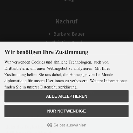
Nachruf
Barbara Bauer
Christian Semler
Wir benötigen Ihre Zustimmung
Wir verwenden Cookies und ähnliche Technologien, auch von
Folgen
Drittanbietern, um unser Webangebot zu analysieren. Mit Ihrer
Zustimmung helfen Sie uns dabei, die Homepage von Le Monde
diplomatique für unsere User:innen zu verbessern. Weitere Informationen
finden Sie in unserer Datenschutzerklärung.
Newsletter abonnieren
ALLE AKZEPTIEREN
In Kürze klug
mit der weltweit
größten
NUR NOTWENDIGE
Monatszeitung
für
internationale
Politik
Selbst auswählen
Jetzt das Digi-Abo testen:
LMd © 2026 | Template © 2009-2026 by
mod
ified eCommerce Shopsoftware
4,50 Euro für 3 Monate