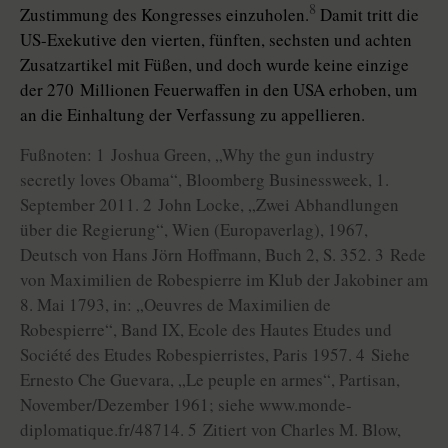
8
Zustimmung des Kongresses einzuholen.
Damit tritt die
US-Exekutive den vierten, fünften, sechsten und achten
Zusatzartikel mit Füßen, und doch wurde keine einzige
der 270 Millionen Feuerwaffen in den USA erhoben, um
an die Einhaltung der Verfassung zu appellieren.
Fußnoten: 1 Joshua Green, „Why the gun industry
secretly loves Obama“, Bloomberg Businessweek, 1.
September 2011. 2 John Locke, „Zwei Abhandlungen
über die Regierung“, Wien (Europaverlag), 1967,
Deutsch von Hans Jörn Hoffmann, Buch 2, S. 352. 3 Rede
von Maximilien de Robespierre im Klub der Jakobiner am
8. Mai 1793, in: „Oeuvres de Maximilien de
Robespierre“, Band IX, Ecole des Hautes Etudes und
Société des Etudes Robespierristes, Paris 1957. 4 Siehe
Ernesto Che Guevara, „Le peuple en armes“, Partisan,
November/Dezember 1961; siehe www.monde-
diplomatique.fr/48714. 5 Zitiert von Charles M. Blow,