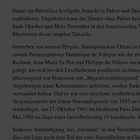
Damit ein Pulverfass hochgeht, braucht es Pulver und Zün
explodieren. Umgekehrt kann der Zünder ohne Pulver kei
Ende Oktober und Mitte November in den französischen Vor
Illustration dieser simplen Tatsache.
Getrieben von seinem Ehrgeiz, Staatspräsident Chirac zu 
sowohl Premierminister Dominique de Villepin wie die riv
Rechten, Jean-Marie Le Pen und Philippe de Villiers ein 
gelegt, um sich bei den Löscharbeiten profilieren zu könn
überwiegend von Franzosen mit „Migrationshintergrund“ 
Angehörigen einer Kolonialarmee auftreten, werden Sark
verstanden haben. Und es war eine durchaus symbolträch
Ausgangssperre mit einem Notstandsgesetz von 1955 zu le
ermächtigte, am 17. Oktober 1961 im Großraum Paris Du
Mai 1988 im Zuge einer Geiselbefreiung 19 kanakische 
Sarkozys Ankündigung, das „Gesindel“ in den Vorstädten 
dass die Lage nach dem Tod der zwei Jugendlichen in Cli