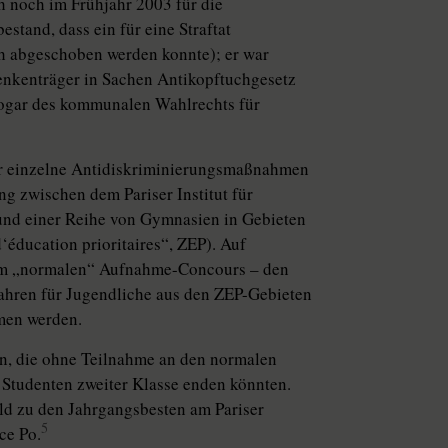
h noch im Frühjahr 2003 für die
estand, dass ein für eine Straftat
ch abgeschoben werden konnte); er war
enkenträger in Sachen Antikopftuchgesetz
sogar des kommunalen Wahlrechts für
ter einzelne Antidiskriminierungsmaßnahmen
ng zwischen dem Pariser Institut für
) und einer Reihe von Gymnasien in Gebieten
éducation prioritaires“, ZEP). Auf
n dem „normalen“ Aufnahme-Concours – den
fahren für Jugendliche aus den ZEP-Gebieten
men werden.
ten, die ohne Teilnahme an den normalen
s Studenten zweiter Klasse enden könnten.
ald zu den Jahrgangsbesten am Pariser
5
ce Po.