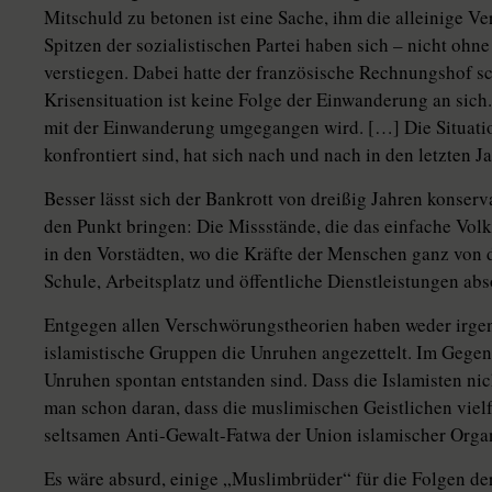
Mitschuld zu betonen ist eine Sache, ihm die alleinige V
Spitzen der sozialistischen Partei haben sich – nicht oh
verstiegen. Dabei hatte der französische Rechnungshof sc
Krisensituation ist keine Folge der Einwanderung an sich.
mit der Einwanderung umgegangen wird. […] Die Situatio
konfrontiert sind, hat sich nach und nach in den letzten 
Besser lässt sich der Bankrott von dreißig Jahren konserv
den Punkt bringen: Die Missstände, die das einfache Volk 
in den Vorstädten, wo die Kräfte der Menschen ganz von
Schule, Arbeitsplatz und öffentliche Dienstleistungen abs
Entgegen allen Verschwörungstheorien haben weder irge
islamistische Gruppen die Unruhen angezettelt. Im Gegent
Unruhen spontan entstanden sind. Dass die Islamisten nic
man schon daran, dass die muslimischen Geistlichen vielfa
seltsamen Anti-Gewalt-Fatwa der Union islamischer Orga
Es wäre absurd, einige „Muslimbrüder“ für die Folgen de