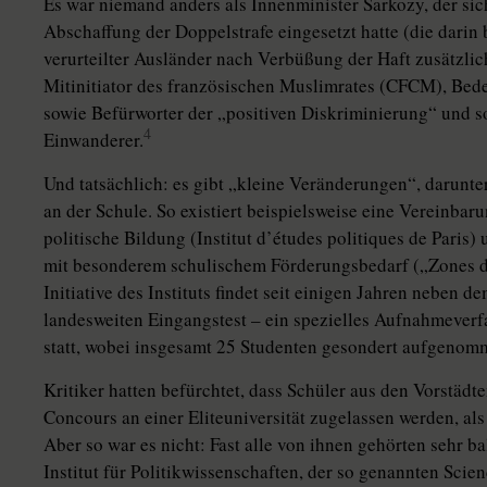
Es war niemand anders als Innenminister Sarkozy, der sic
Abschaffung der Doppelstrafe eingesetzt hatte (die darin b
verurteilter Ausländer nach Verbüßung der Haft zusätzli
Mitinitiator des französischen Muslimrates (CFCM), Bed
sowie Befürworter der „positiven Diskriminierung“ und 
4
Einwanderer.
Und tatsächlich: es gibt „kleine Veränderungen“, darun
an der Schule. So existiert beispielsweise eine Vereinbaru
politische Bildung (Institut d’études politiques de Paris
mit besonderem schulischem Förderungsbedarf („Zones d‘
Initiative des Instituts findet seit einigen Jahren nebe
landesweiten Eingangstest – ein spezielles Aufnahmever
statt, wobei insgesamt 25 Studenten gesondert aufgenom
Kritiker hatten befürchtet, dass Schüler aus den Vorstäd
Concours an einer Eliteuniversität zugelassen werden, al
Aber so war es nicht: Fast alle von ihnen gehörten sehr b
Institut für Politikwissenschaften, der so genannten Scien