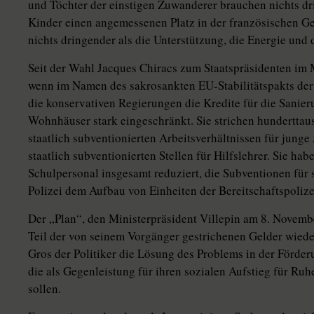
und Töchter der einstigen Zuwanderer brauchen nichts dri
Kinder einen angemessenen Platz in der französischen Ges
nichts dringender als die Unterstützung, die Energie und
Seit der Wahl Jacques Chiracs zum Staatspräsidenten im M
wenn im Namen des sakrosankten EU-Stabilitätspakts der 
die konservativen Regierungen die Kredite für die Sani
Wohnhäuser stark eingeschränkt. Sie strichen hundertta
staatlich subventionierten Arbeitsverhältnissen für junge
staatlich subventionierten Stellen für Hilfslehrer. Sie ha
Schulpersonal insgesamt reduziert, die Subventionen für 
Polizei dem Aufbau von Einheiten der Bereitschaftspolizei
Der „Plan“, den Ministerpräsident Villepin am 8. Novembe
Teil der von seinem Vorgänger gestrichenen Gelder wiede
Gros der Politiker die Lösung des Problems in der Förder
die als Gegenleistung für ihren sozialen Aufstieg für Ru
sollen.