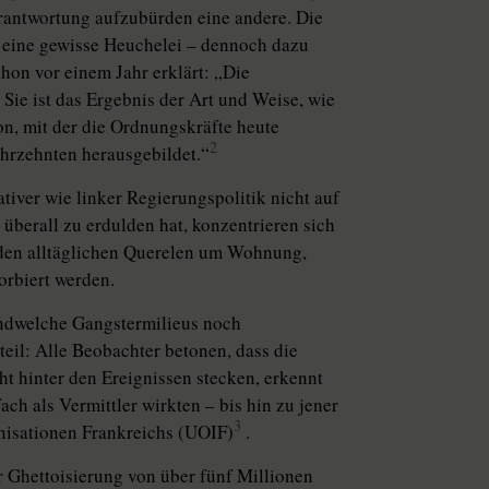
erantwortung aufzubürden eine andere. Die
ne eine gewisse Heuchelei – dennoch dazu
hon vor einem Jahr erklärt: „Die
 Sie ist das Ergebnis der Art und Weise, wie
n, mit der die Ordnungskräfte heute
2
Jahrzehnten herausgebildet.“
ativer wie linker Regierungspolitik nicht auf
überall zu erdulden hat, konzentrieren sich
 den alltäglichen Querelen um Wohnung,
orbiert werden.
ndwelche Gangstermilieus noch
eil: Alle Beobachter betonen, dass die
ht hinter den Ereignissen stecken, erkennt
ch als Vermittler wirkten – bis hin zu jener
3
nisationen Frankreichs (UOIF)
.
r Ghettoisierung von über fünf Millionen