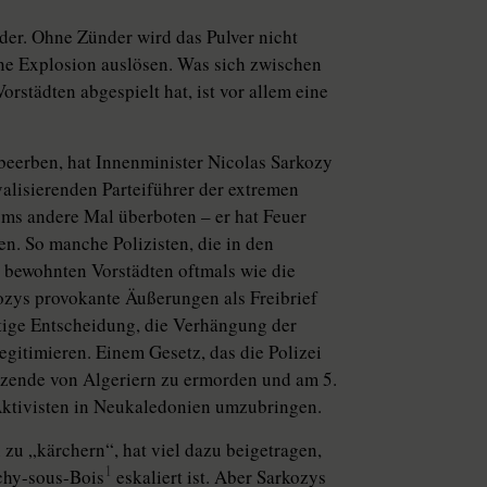
der. Ohne Zünder wird das Pulver nicht
ne Explosion auslösen. Was sich zwischen
städten abgespielt hat, ist vor allem eine
beerben, hat Innenminister Nicolas Sarkozy
alisierenden Parteiführer der extremen
ums andere Mal überboten – er hat Feuer
en. So manche Polizisten, die in den
bewohnten Vorstädten oftmals wie die
ozys provokante Äußerungen als Freibrief
tige Entscheidung, die Verhängung der
gitimieren. Einem Gesetz, das die Polizei
tzende von Algeriern zu ermorden und am 5.
Aktivisten in Neukaledonien umzubringen.
zu „kärchern“, hat viel dazu beigetragen,
1
chy-sous-Bois
eskaliert ist. Aber Sarkozys