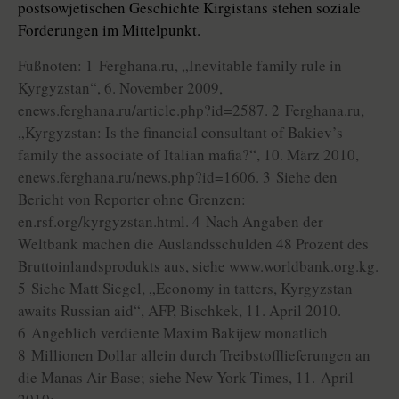
postsowjetischen Geschichte Kirgistans stehen soziale
Forderungen im Mittelpunkt.
Fußnoten: 1 Ferghana.ru, „Inevitable family rule in
Kyrgyzstan“, 6. November 2009,
enews.ferghana.ru/article.php?id=2587. 2 Ferghana.ru,
„Kyrgyzstan: Is the financial consultant of Bakiev’s
family the associate of Italian mafia?“, 10. März 2010,
enews.ferghana.ru/news.php?id=1606. 3 Siehe den
Bericht von Reporter ohne Grenzen:
en.rsf.org/kyrgyzstan.html. 4 Nach Angaben der
Weltbank machen die Auslandsschulden 48 Prozent des
Bruttoinlandsprodukts aus, siehe www.worldbank.org.kg.
5 Siehe Matt Siegel, „Economy in tatters, Kyrgyzstan
awaits Russian aid“, AFP, Bischkek, 11. April 2010.
6 Angeblich verdiente Maxim Bakijew monatlich
8 Millionen Dollar allein durch Treibstofflieferungen an
die Manas Air Base; siehe New York Times, 11. April