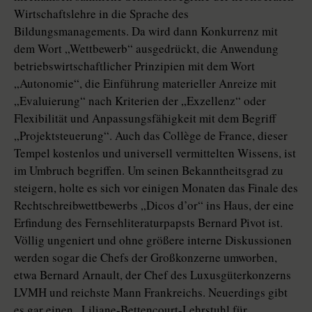
Wirtschaftslehre in die Sprache des
Bildungsmanagements. Da wird dann Konkurrenz mit
dem Wort „Wettbewerb“ ausgedrückt, die Anwendung
betriebswirtschaftlicher Prinzipien mit dem Wort
„Autonomie“, die Einführung materieller Anreize mit
„Evaluierung“ nach Kriterien der „Exzellenz“ oder
Flexibilität und Anpassungsfähigkeit mit dem Begriff
„Projektsteuerung“. Auch das Collège de France, dieser
Tempel kostenlos und universell vermittelten Wissens, ist
im Umbruch begriffen. Um seinen Bekanntheitsgrad zu
steigern, holte es sich vor einigen Monaten das Finale des
Rechtschreibwettbewerbs „Dicos d’or“ ins Haus, der eine
Erfindung des Fernsehliteraturpapsts Bernard Pivot ist.
Völlig ungeniert und ohne größere interne Diskussionen
werden sogar die Chefs der Großkonzerne umworben,
etwa Bernard Arnault, der Chef des Luxusgüterkonzerns
LVMH und reichste Mann Frankreichs. Neuerdings gibt
es gar einen „Liliane-Bettencourt-Lehrstuhl für