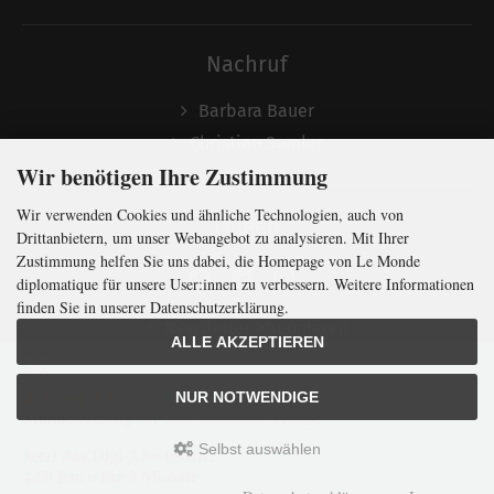
Nachruf
Barbara Bauer
Christian Semler
Wir benötigen Ihre Zustimmung
Wir verwenden Cookies und ähnliche Technologien, auch von
Folgen
Drittanbietern, um unser Webangebot zu analysieren. Mit Ihrer
Zustimmung helfen Sie uns dabei, die Homepage von Le Monde
diplomatique für unsere User:innen zu verbessern. Weitere Informationen
finden Sie in unserer Datenschutzerklärung.
Newsletter abonnieren
ALLE AKZEPTIEREN
In Kürze klug
mit der weltweit
größten
NUR NOTWENDIGE
Monatszeitung
für
internationale
Politik
Selbst auswählen
Jetzt das Digi-Abo testen:
LMd © 2026 | Template © 2009-2026 by
mod
ified eCommerce Shopsoftware
4,50 Euro für 3 Monate
mod
ified eCommerce Shopsoftware © 2009-2026