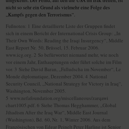
umgekehrt. Der Feind, auf den die USA im Irak treffen, ist
nicht so sehr ein Grund als vielmehr eine Folge des
„Kampfs gegen den Terrorismus“.
Fußnoten: 1 Eine detaillierte Liste der Gruppen findet
sich in einem Bericht der International Crisis Group: „In
Their Own Words: Reading the Iraqi Insurgency“, Middle
East Report Nr. 50, Brüssel, 15. Februar 2006.
www.icg.org. 2 So befürwortet niemand mehr, wie noch
vor einem Jahr, Enthauptungen oder führt solche im Film
vor. 3 Siehe David Baran, „Falludscha im November“, Le
Monde diplomatique, Dezember 2004. 4 National
Security Council, „National Strategy for Victory in Iraq“,
Washington, November 2005.
5 www.nefafoundation.org/miscellaneous/zarqawi
chart1005.pdf. 6 Siehe Thomas Hegghammer, „Global
Jihadism After the Iraq War“, Middle East Journal
(Washington), Bd. 60, Nr. 1, Winter 2006. Aus dem
Französischen von Edgar Peinelt Peter Harling ist Senior