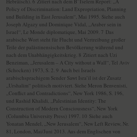
Hebräisch). 6 Zitiert nach dem B’Tselem Report: „A
Policy of Discrimination: Land Expropriation, Planning
und Building in East Jerusalem“, Mai 1995. Siehe auch
Joseph Algazy und Dominique Vidal, „Araber sein in
Israel“, Le Monde diplomatique, Mai 2009. 7 Das
arabische Wort steht für Flucht und Vertreibung großer
Teile der palästinensischen Bevölkerung während und
nach dem Unabhängigkeitskrieg. 8 Zitiert nach Uzi
Benziman, „Jerusalem – A City without a Wall“, Tel Aviv
(Schocken) 1973, S. 2. 9 Auch bei Israels
arabischsprachigem Sender Sawt Isra’il ist der Zusatz
„Urshalim“ politisch motiviert. Siehe Meron Benvenisti,
„Conflict and Contradictions“, New York 1986, S. 196,
und Rashid Khalidi, „Palestinian Identity: The
Construction of Modern Consciousness“, New York
(Columbia University Press) 1997. 10 Siehe auch
Yonatan Mendel, „New Jerusalem“, New Left Review, Nr.
81, London, Mai/Juni 2013. Aus dem Englischen von