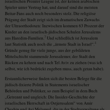
israelischen Premier League ist, der keinen arabischen
Spieler unter Vertrag hat, und darauf sind die meisten
Beitar-Fans auch noch besonders stolz. Die religiöse
Prägung der Stadt zeigt sich im dramatischen Zuwachs
der Ultraorthodoxen: Inzwischen kommen 63 Prozent der
Kinder an den israelisch-jüdischen Schulen Jerusalems
3
aus Haredim-Familien.
Und schließlich ist Jerusalem
4
laut Statistik auch noch die „ärmste Stadt in Israel“.
Gründe genug für viele junge, aus der gebildeten
Mittelschicht stammende Jerusalemer, der Stadt den
Rücken zu kehren und nach Tel Aviv zu ziehen (was ich
selbst, wie ich bedrückt zugeben muss, auch getan habe).
Erstaunlicherweise finden sich die besten Belege für die
jüdisch-fixierte Politik in Statements israelischer
Behörden und Politiker, so zum Beispiel in dem Buch
„Getrennt und ungleich: Die Insider-Geschichte der
israelischen Herrschaft in Ostjerusalem“ von Amir
Cheshin und Avi Melamed, die in der Stadtverwaltung als