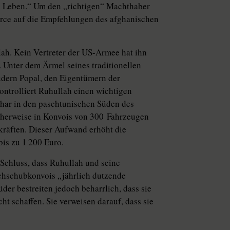
in Leben.“ Um den „richtigen“ Machthaber
Force auf die Empfehlungen des afghanischen
lah. Kein Vertreter der US-Armee hat ihn
 Unter dem Ärmel seines traditionellen
üdern Popal, den Eigentümern der
ntrolliert Ruhullah einen wichtigen
ahar in den paschtunischen Süden des
icherweise in Konvois von 300 Fahrzeugen
skräften. Dieser Aufwand erhöht die
bis zu 1 200 Euro.
chluss, dass Ruhullah und seine
achschubkonvois „jährlich dutzende
er bestreiten jedoch beharrlich, dass sie
ht schaffen. Sie verweisen darauf, dass sie