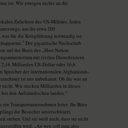
inie ist: Wir zweigen nichts an die
kalen Zulieferer des US-Militärs. Jeden
unterwegs, um die etwa 200
, was für die Kriegführung notwendig ist:
4
sehapparate.
Der gigantische Nachschub
ar auf der Basis des „Host Nation
gsministerium mit zivilen Dienstleistern
 2,16 Milliarden US-Dollar oder 16,6
n Sprecher der internationalen Afghanistan-
ternehmer ist uns unbekannt. Ob die was an
nicht. Wir stecken Milliarden in dieses
n bei den Aufständischen landen.“
n ein Transportunternehmen leitet. Ihr Büro
pfängt die Besucher unverschleiert.
ck stehen. Und sie weiß auch, dass sie nicht
ngegriffen wird. „An wen soll man also