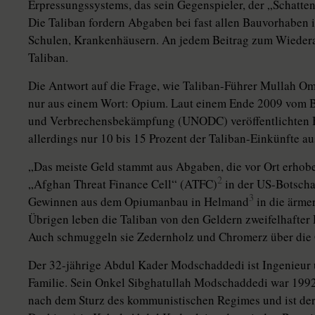
Erpressungssystems, das sein Gegenspieler, der „Schatt
Die Taliban fordern Abgaben bei fast allen Bauvorhaben i
Schulen, Krankenhäusern. An jedem Beitrag zum Wiedera
Taliban.
Die Antwort auf die Frage, wie Taliban-Führer Mullah Oma
nur aus einem Wort: Opium. Laut einem Ende 2009 vom B
und Verbrechensbekämpfung (UNODC) veröffentlichten B
allerdings nur 10 bis 15 Prozent der Taliban-Einkünfte au
„Das meiste Geld stammt aus Abgaben, die vor Ort erhobe
2
„Afghan Threat Finance Cell“ (ATFC)
in der US-Botschaf
3
Gewinnen aus dem Opiumanbau in Helmand
in die ärmer
Übrigen leben die Taliban von den Geldern zweifelhafter
Auch schmuggeln sie Zedernholz und Chromerz über die 
Der 32-jährige Abdul Kader Modschaddedi ist Ingenieur u
Familie. Sein Onkel Sibghatullah Modschaddedi war 1992 
nach dem Sturz des kommunistischen Regimes und ist der