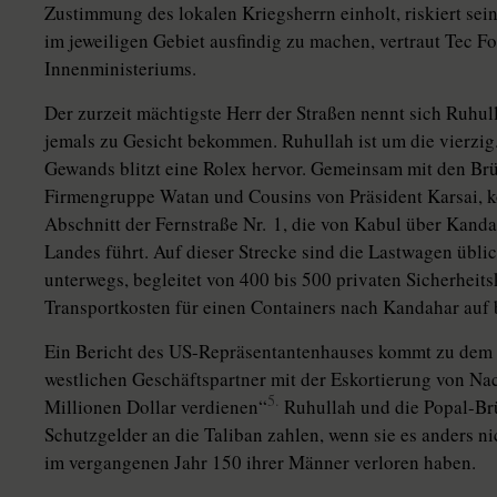
Zustimmung des lokalen Kriegsherrn einholt, riskiert se
im jeweiligen Gebiet ausfindig zu machen, vertraut Tec 
Innenministeriums.
Der zurzeit mächtigste Herr der Straßen nennt sich Ruhul
jemals zu Gesicht bekommen. Ruhullah ist um die vierzig.
Gewands blitzt eine Rolex hervor. Gemeinsam mit den Br
Firmengruppe Watan und Cousins von Präsident Karsai, ko
Abschnitt der Fernstraße Nr. 1, die von Kabul über Kand
Landes führt. Auf dieser Strecke sind die Lastwagen übl
unterwegs, begleitet von 400 bis 500 privaten Sicherheit
Transportkosten für einen Containers nach Kandahar auf 
Ein Bericht des US-Repräsentantenhauses kommt zu dem S
westlichen Geschäftspartner mit der Eskortierung von N
5.
Millionen Dollar verdienen“
Ruhullah und die Popal-Brüd
Schutzgelder an die Taliban zahlen, wenn sie es anders nic
im vergangenen Jahr 150 ihrer Männer verloren haben.