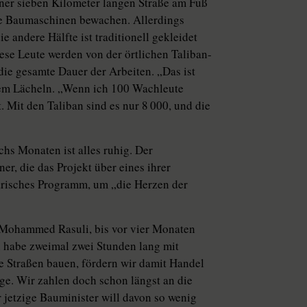
iner sieben Kilometer langen Straße am Fuß
ine Baumaschinen bewachen. Allerdings
 andere Hälfte ist traditionell gekleidet
iese Leute werden von der örtlichen Taliban-
die gesamte Dauer der Arbeiten. „Das ist
em Lächeln. „Wenn ich 100 Wachleute
 Mit den Taliban sind es nur 8 000, und die
chs Monaten ist alles ruhig. Der
er, die das Projekt über eines ihrer
tärisches Programm, um „die Herzen der
li Mohammed Rasuli, bis vor vier Monaten
ch habe zweimal zwei Stunden lang mit
e Straßen bauen, fördern wir damit Handel
age. Wir zahlen doch schon längst an die
 jetzige Bauminister will davon so wenig