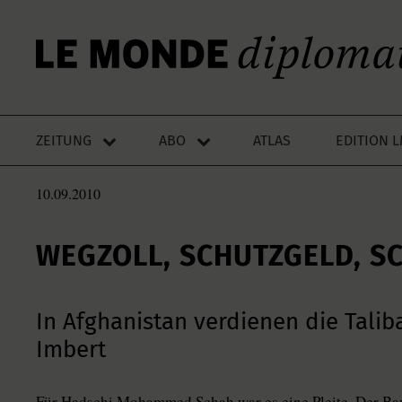
ZEITUNG
ABO
ATLAS
EDITION 
10.09.2010
WEGZOLL, SCHUTZGELD, 
In Afghanistan verdienen die Tali
Imbert
Für Hadschi Mohammed Schah war es eine Pleite. Der Ba