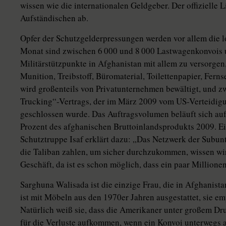
wissen wie die internationalen Geldgeber. Der offizielle L
Aufständischen ab.
Opfer der Schutzgelderpressungen werden vor allem die lo
Monat sind zwischen 6 000 und 8 000 Lastwagenkonvois 
Militärstützpunkte in Afghanistan mit allem zu versorgen
Munition, Treibstoff, Büromaterial, Toilettenpapier, Fern
wird großenteils von Privatunternehmen bewältigt, und zw
Trucking“-Vertrags, der im März 2009 vom US-Verteidigun
geschlossen wurde. Das Auftragsvolumen beläuft sich auf
Prozent des afghanischen Bruttoinlandsprodukts 2009. Ei
Schutztruppe Isaf erklärt dazu: „Das Netzwerk der Subun
die Taliban zahlen, um sicher durchzukommen, wissen wir 
Geschäft, da ist es schon möglich, dass ein paar Millione
Sarghuna Walisada ist die einzige Frau, die in Afghanista
ist mit Möbeln aus den 1970er Jahren ausgestattet, sie em
Natürlich weiß sie, dass die Amerikaner unter großem Dru
für die Verluste aufkommen, wenn ein Konvoi unterwegs a