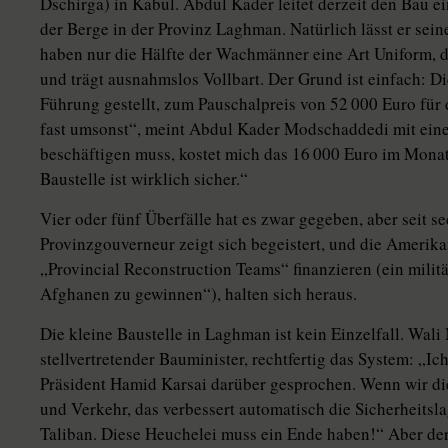
Dschirga) in Kabul. Abdul Kader leitet derzeit den Bau e
der Berge in der Provinz Laghman. Natürlich lässt er se
haben nur die Hälfte der Wachmänner eine Art Uniform, die
und trägt ausnahmslos Vollbart. Der Grund ist einfach: D
Führung gestellt, zum Pauschalpreis von 52 000 Euro für 
fast umsonst“, meint Abdul Kader Modschaddedi mit ein
beschäftigen muss, kostet mich das 16 000 Euro im Monat.
Baustelle ist wirklich sicher.“
Vier oder fünf Überfälle hat es zwar gegeben, aber seit se
Provinzgouverneur zeigt sich begeistert, und die Amerikan
„Provincial Reconstruction Teams“ finanzieren (ein mili
Afghanen zu gewinnen“), halten sich heraus.
Die kleine Baustelle in Laghman ist kein Einzelfall. Wa
stellvertretender Bauminister, rechtfertig das System: „I
Präsident Hamid Karsai darüber gesprochen. Wenn wir di
und Verkehr, das verbessert automatisch die Sicherheitsl
Taliban. Diese Heuchelei muss ein Ende haben!“ Aber der