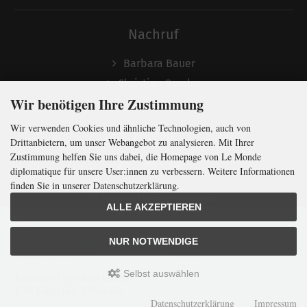
Nachruf
Barbara Bauer
Christian Semler
Wir benötigen Ihre Zustimmung
Wir verwenden Cookies und ähnliche Technologien, auch von
Folgen
Drittanbietern, um unser Webangebot zu analysieren. Mit Ihrer
Zustimmung helfen Sie uns dabei, die Homepage von Le Monde
diplomatique für unsere User:innen zu verbessern. Weitere Informationen
finden Sie in unserer Datenschutzerklärung.
Newsletter abonnieren
ALLE AKZEPTIEREN
In Kürze klug
mit der weltweit
größten
NUR NOTWENDIGE
Monatszeitung
für
internationale
Politik
Selbst auswählen
Jetzt das Digi-Abo testen:
LMd © 2026 | Template © 2009-2026 by
mod
ified eCommerce Shopsoftware
4,50 Euro für 3 Monate
mod
ified eCommerce Shopsoftware © 2009-2026
Datenschutzerklärung
Impressum