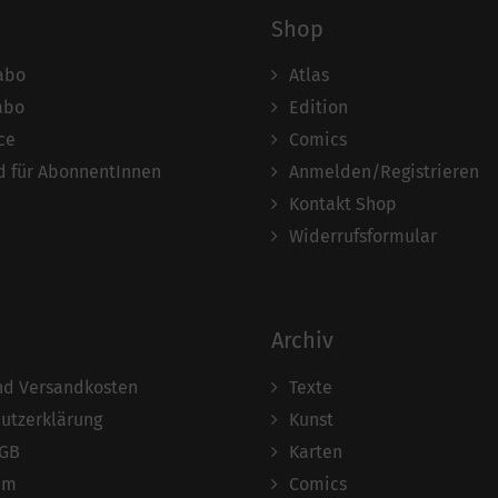
Shop
abo
Atlas
abo
Edition
ce
Comics
 für AbonnentInnen
Anmelden/Registrieren
Kontakt Shop
Widerrufsformular
Archiv
und Versandkosten
Texte
utzerklärung
Kunst
AGB
Karten
um
Comics