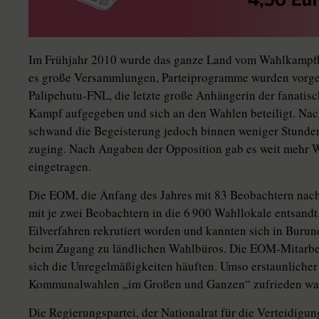
Im Frühjahr 2010 wurde das ganze Land vom Wahlkampffi
es große Versammlungen, Parteiprogramme wurden vorgest
Palipehutu-FNL, die letzte große Anhängerin der fanatis
Kampf aufgegeben und sich an den Wahlen beteiligt. N
schwand die Begeisterung jedoch binnen weniger Stunden
zuging. Nach Angaben der Opposition gab es weit mehr W
eingetragen.
Die EOM, die Anfang des Jahres mit 83 Beobachtern na
mit je zwei Beobachtern in die 6 900 Wahllokale entsandt
Eilverfahren rekrutiert worden und kannten sich in Buru
beim Zugang zu ländlichen Wahlbüros. Die EOM-Mitarbeite
sich die Unregelmäßigkeiten häuften. Umso erstaunlicher 
Kommunalwahlen „im Großen und Ganzen“ zufrieden wa
Die Regierungspartei, der Nationalrat für die Verteidigu