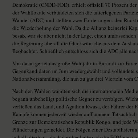
Demokratie (CNDD-FDD), erhielt offiziell 70 Prozent de
der Wahllokale verbündeten sich die unterlegenen Partei
Wandel (ADC) und stellten zwei Forderungen: den Rückt
die Wiederholung der Wahl. Da die Allianz keinerlei Ka
besaß, war sie aber nicht in der Lage, einen umfassenden
die Regierung überall die Glückwünsche aus dem Ausla
Beobachter. Schließlich entschloss sich die ADC alle na
Von da an geriet das große Wahljahr in Burundi zur Farc
Gegenkandidaten im Juni wiedergewählt und vollendete s
Nationalversammlung, die nun zu gut drei Vierteln vom
Nach den Wahlen wandten sich die internationalen Medie
begann unbehelligt politische Gegner zu verfolgen. Wich
verließen das Land, und Agathon Rwasa, der Führer der P
Kämpfe können jederzeit wieder aufflammen. Tatsächlich
Grenze zur Demokratischen Republik Kongo, und jede W
Plünderungen gemeldet. Die Folgen einer Destabilisierun
unkalkulierbar – doch darüber hatte sich die EOM ganz o