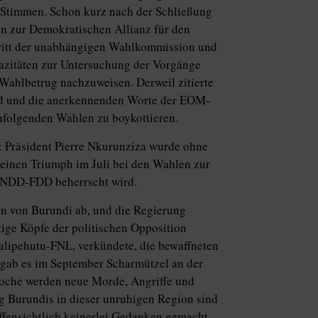
r Stimmen. Schon kurz nach der Schließung
en zur Demokratischen Allianz für den
ritt der unabhängigen Wahlkommission und
pazitäten zur Untersuchung der Vorgänge
 Wahlbetrug nachzuweisen. Derweil zitierte
nd und die anerkennenden Worte der EOM-
chfolgenden Wahlen zu boykottieren.
e: Präsident Pierre Nkurunziza wurde ohne
einen Triumph im Juli bei den Wahlen zur
 CNDD-FDD beherrscht wird.
n von Burundi ab, und die Regierung
tige Köpfe der politischen Opposition
alipehutu-FNL, verkündete, die bewaffneten
 gab es im September Scharmützel an der
oche werden neue Morde, Angriffe und
g Burundis in dieser unruhigen Region sind
ffensichtlich keinerlei Gedanken gemacht.