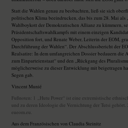
Statt die Wahlen genau zu beobachten, ließ sie sich ober
politischen Klima beeindrucken, das bis zum 28. Mai als
Wahlboykott der Demokratischen Allianz zu kümmern, set
Präsidentschaftswahlkampfs mit einem einzigen Kandida
Opposition fort, und Renate Weber, Leiterin der EOM, gra
Durchführung der Wahlen“. Der Abschlussbericht der EOM
Realsatire: In dem umfangreichen Dossier bedauern die
zum Einparteienstaat“ und den „Rückgang des Pluralismu
möglicherweise zu dieser Entwicklung mit beigetragen hat
Segen gab.
Vincent Munié
Fußnoten: 1 „Hutu Power“ ist eine extremistische ethnis
und zu deren Ideologie die Vernichtung der Tutsi gehört
eueom.eu.
Aus dem Französischen von Claudia Steinitz