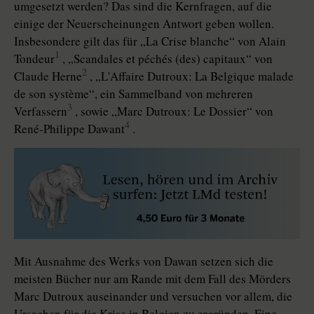
umgesetzt werden? Das sind die Kernfragen, auf die
einige der Neuerscheinungen Antwort geben wollen.
Insbesondere gilt das für „La Crise blanche“ von Alain
1
Tondeur
, „Scandales et péchés (des) capitaux“ von
2
Claude Herne
, „L'Affaire Dutroux: La Belgique malade
de son système“, ein Sammelband von mehreren
3
Verfassern
, sowie „Marc Dutroux: Le Dossier“ von
4
René-Philippe Dawant
.
Mit Ausnahme des Werks von Dawan setzen sich die
meisten Bücher nur am Rande mit dem Fall des Mörders
Marc Dutroux auseinander und versuchen vor allem, die
Ursachen für die Krise in Belgien zu ergründen. Eine