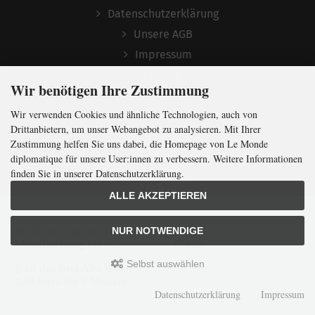
Datenschutzerklärung
Unsere AGB
Impressum
Kontakt
Wir benötigen Ihre Zustimmung
Widerrufsrecht
Wir verwenden Cookies und ähnliche Technologien, auch von
Mediadaten
Drittanbietern, um unser Webangebot zu analysieren. Mit Ihrer
Über uns
Zustimmung helfen Sie uns dabei, die Homepage von Le Monde
diplomatique für unsere User:innen zu verbessern. Weitere Informationen
finden Sie in unserer Datenschutzerklärung.
Archiv
ALLE AKZEPTIEREN
Texte
In Kürze klug
mit der weltweit
größten
NUR NOTWENDIGE
Kunst
Monatszeitung
für
internationale
Politik
Karten
Selbst auswählen
Jetzt das Digi-Abo testen:
4,50 Euro für 3 Monate
Comics
Datenschutzerklärung
Impressum
Audio