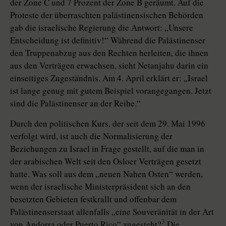
der Zone C und 7 Prozent der Zone B geräumt. Auf die
Proteste der überraschten palästinensischen Behörden
gab die israelische Regierung die Antwort: „Unsere
Entscheidung ist definitiv!“ Während die Palästinenser
den Truppenabzug aus den Rechten herleiten, die ihnen
aus den Verträgen erwachsen, sieht Netanjahu darin ein
einseitiges Zugeständnis. Am 4. April erklärt er: „Israel
ist lange genug mit gutem Beispiel vorangegangen. Jetzt
sind die Palästinenser an der Reihe.“
Durch den politischen Kurs, der seit dem 29. Mai 1996
verfolgt wird, ist auch die Normalisierung der
Beziehungen zu Israel in Frage gestellt, auf die man in
der arabischen Welt seit den Osloer Verträgen gesetzt
hatte. Was soll aus dem „neuen Nahen Osten“ werden,
wenn der israelische Ministerpräsident sich an den
besetzten Gebieten festkrallt und offenbar dem
Palästinenserstaat allenfalls „eine Souveränität in der Art
3
von Andorra oder Puerto Rico“ zugesteht?
Die