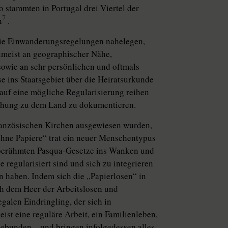
 stammten in Portugal drei Viertel der
7
n
.
die Einwanderungsregelungen nahelegen,
zumeist an geographischer Nähe,
owie an sehr persönlichen und oftmals
 ins Staatsgebiet über die Heiratsurkunde
 auf eine mögliche Regularisierung reihen
iehung zu dem Land zu dokumentieren.
ranzösischen Kirchen ausgewiesen wurden,
ohne Papiere“ trat ein neuer Menschentypus
e berühmten Pasqua-Gesetze ins Wanken und
 regularisiert sind und sich zu integrieren
en haben. Indem sich die „Papierlosen“ in
ch dem Heer der Arbeitslosen und
egalen Eindringling, der sich in
ist eine reguläre Arbeit, ein Familienleben,
gebunden – und bringen infolgedessen alles