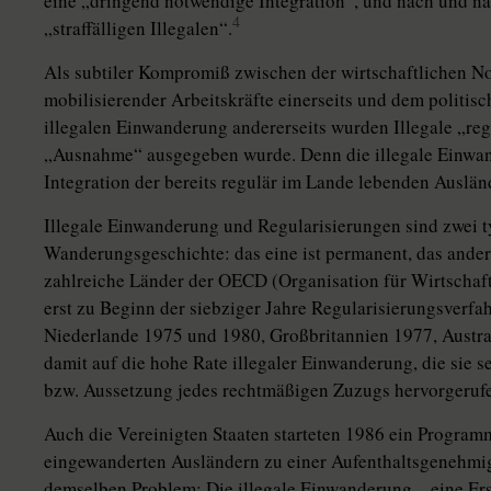
eine „dringend notwendige Integration“, und nach und na
4
„straffälligen Illegalen“.
Als subtiler Kompromiß zwischen der wirtschaftlichen Not
mobilisierender Arbeitskräfte einerseits und dem politi
illegalen Einwanderung andererseits wurden Illegale „reg
„Ausnahme“ ausgegeben wurde. Denn die illegale Einwande
Integration der bereits regulär im Lande lebenden Auslän
Illegale Einwanderung und Regularisierungen sind zwei 
Wanderungsgeschichte: das eine ist permanent, das ander
zahlreiche Länder der OECD (Organisation für Wirtscha
erst zu Beginn der siebziger Jahre Regularisierungsverfa
Niederlande 1975 und 1980, Großbritannien 1977, Austral
damit auf die hohe Rate illegaler Einwanderung, die sie s
bzw. Aussetzung jedes rechtmäßigen Zuzugs hervorgerufe
Auch die Vereinigten Staaten starteten 1986 ein Programm
eingewanderten Ausländern zu einer Aufenthaltsgenehmig
demselben Problem: Die illegale Einwanderung – eine Er