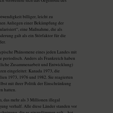
ch verbreitete sich das Gegenbild des
wendigkeit billiger, leicht zu
schen Anliegen einer Bekämpfung der
ularisiert“, eine Maßnahme, die als
rung galt als ein Störfaktor für die
der.
typische Phänomene eines jeden Landes mit
e periodisch. Anders als Frankreich haben
ftliche Zusammenarbeit und Entwicklung)
hren eingeleitet: Kanada 1973, die
ien 1973, 1976 und 1982. Sie reagierten
elbst mit ihrer Politik der Einschränkung
n hatten.
, das mehr als 3 Millionen illegal
ung verhalf. Alle diese Länder standen vor
scheinung, die es einzudämmen galt – hat