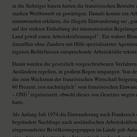
in die Siebziger hinein hatten die französischen Betriebe
starken Wettbewerb zu gewärtigen. Damals konnte ein Ar
unumwunden erklären, die illegale Einwanderung sei „ga
auf der strikten Einhaltung der internationalen Regelung
1
Land gewiß einen Arbeitskräftemangel
. Ein wahrer Bla
daraufhin ohne Zaudern mit Hilfe spezialisierter Agentu
eigenen Bedürfnissen entsprechende Arbeitskräfte rekruti
Damit wurden die gesetzlich vorgeschriebenen Verfahren
Ausländern regelten, in großem Bogen umgangen. Von de
die zum Wachstum der französischen Wirtschaft beigetrag
2
60 Prozent, erst nachträglich
vom französischen Einwande
3
– ONI)
regularisiert, obwohl dieses von Gesetzes wegen
hatte.
Als Anfang Juli 1974 die Einwanderung nach Frankreich of
begründete Nachfrage nach ausländischen Arbeitskräften
eingewanderter Bevölkerungsgruppen im Lande gab Anlaß