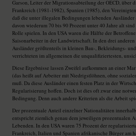
Garson, Leiter der Migrationsabteilung der OECD, über d
Frankreich (1981-1982), Spanien (1985), den Vereinigten 
daß die unter illegalen Bedingungen lebenden Ausländer
davon wiederum 70 bis 90 Prozent unter 40 Jahre alt sind
Rolle spielen. In den USA waren die Hälfte der Betroffen
Saisonarbeiter in der Landwirtschaft. In den drei anderen
Ausländer größtenteils in kleinen Bau-, Bekleidungs- und 
verrichteten im allgemeinen die unqualifiziertesten, uns
Diese Ergebnisse lassen Zweifel aufkommen an einer Marktw
(das heißt auf Arbeiter mit Niedrigstlöhnen, ohne soziale
muß. Da diese Ausländer einen festen Platz in der Wirtsc
Regularisierung hoffen. Doch ist dies oft zwar eine notw
Bedingung. Denn auch andere Kriterien als die Arbeit spi
Der prozentuale Anteil einzelner Nationalitäten innerhalb
entspricht ziemlich genau dem jeweiligen prozentualen An
Lebenden. In den USA waren 75 Prozent der regularisier
Frankreich, Italien und Spanien afrikanische Bürger am hä