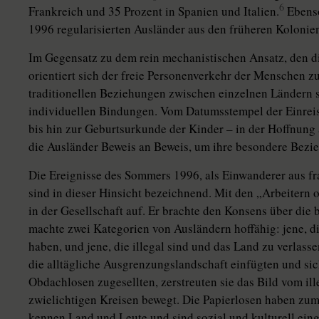
6
Frankreich und 35 Prozent in Spanien und Italien.
Ebenso
1996 regularisierten Ausländer aus den früheren Kolonie
Im Gegensatz zu dem rein mechanistischen Ansatz, den 
orientiert sich der freie Personenverkehr der Menschen 
traditionellen Beziehungen zwischen einzelnen Ländern s
individuellen Bindungen. Vom Datumsstempel der Einreise
bis hin zur Geburtsurkunde der Kinder – in der Hoffnung
die Ausländer Beweis an Beweis, um ihre besondere Bez
Die Ereignisse des Sommers 1996, als Einwanderer aus f
sind in dieser Hinsicht bezeichnend. Mit den „Arbeitern 
in der Gesellschaft auf. Er brachte den Konsens über di
machte zwei Kategorien von Ausländern hoffähig: jene, die
haben, und jene, die illegal sind und das Land zu verlass
die alltägliche Ausgrenzungslandschaft einfügten und si
Obdachlosen zugesellten, zerstreuten sie das Bild vom ill
zwielichtigen Kreisen bewegt. Die Papierlosen haben zume
kennen Land und Leute und sind sozial und kulturell ein